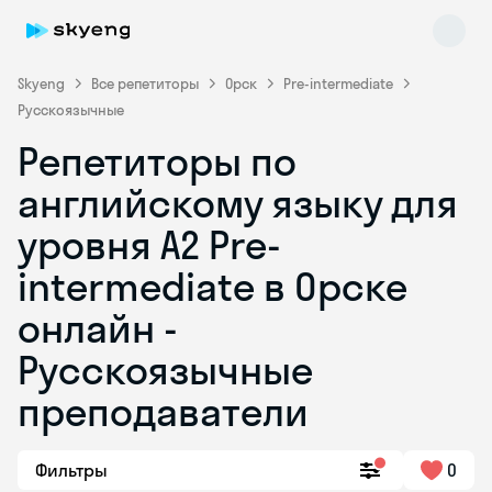
Skyeng
Все репетиторы
Орск
Pre-intermediate
Русскоязычные
Репетиторы по
английскому языку для
уровня A2 Pre-
intermediate в Орске
Skyeng Chat
online
онлайн -
Русскоязычные
преподаватели
Фильтры
0