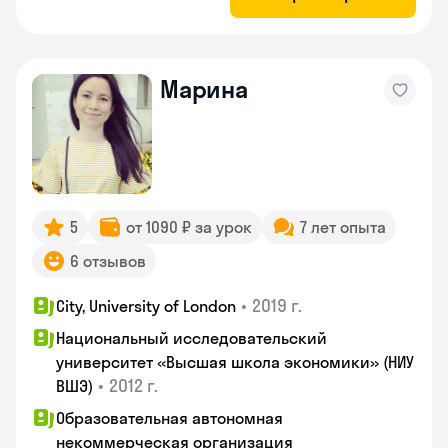
Марина
5
от 1090 ₽ за урок
7 лет опыта
6 отзывов
•
2019 г.
City, University of London
Национальный исследовательский
университет «Высшая школа экономики» (НИУ
•
2012 г.
ВШЭ)
Образовательная автономная
некоммерческая организация