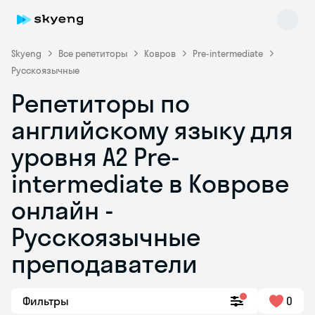
Skyeng
Все репетиторы
Ковров
Pre-intermediate
Русскоязычные
Репетиторы по
английскому языку для
уровня A2 Pre-
intermediate в Коврове
Skyeng Chat
online
онлайн -
Русскоязычные
преподаватели
Фильтры
0