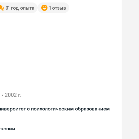
31 год опыта
1 отзыв
•
2002 г.
ниверситет с психологическим образованием
учении
Skyeng Chat
online