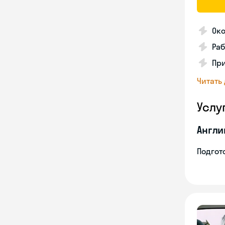
Око
Раб
Пр
Читать
Услу
Англи
Подгото