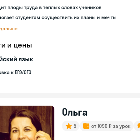
ит плоды труда в теплых словах учеников
огает студентам осуществить их планы и мечты
 дальше
ги и цены
йский язык
вка к ЕГЭ/ОГЭ
Ольга
5
от 1090 ₽ за урок