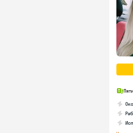
Пят
Ок
Раб
Исп