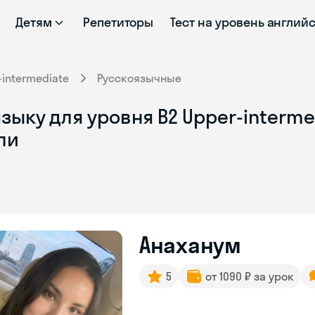
Детям
Репетиторы
Тест на уровень англий
-intermediate
Русскоязычные
ыку для уровня B2 Upper-intermed
ли
Анаханум
5
от 1090 ₽ за урок