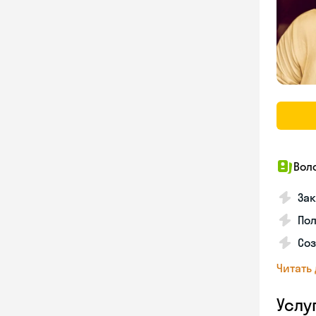
Вол
Зак
Пол
Со
Читать
Услу