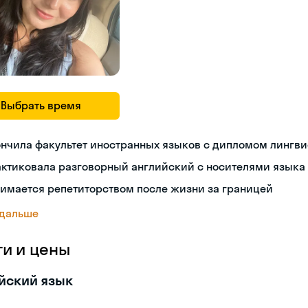
Выбрать время
нчила факультет иностранных языков с дипломом лингви
актиковала разговорный английский с носителями языка
имается репетиторством после жизни за границей
 дальше
ги и цены
йский язык