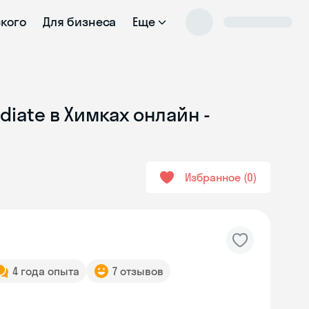
ского
Для бизнеса
Еще
iate в Химках онлайн -
Избранное
0
4 года опыта
7 отзывов