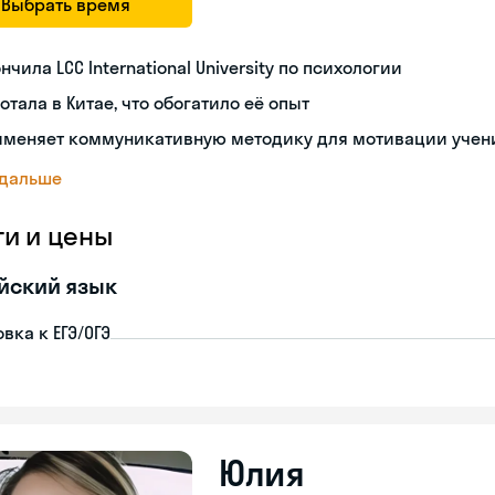
Выбрать время
нчила LCC International University по психологии
отала в Китае, что обогатило её опыт
именяет коммуникативную методику для мотивации учен
 дальше
ги и цены
йский язык
вка к ЕГЭ/ОГЭ
Юлия