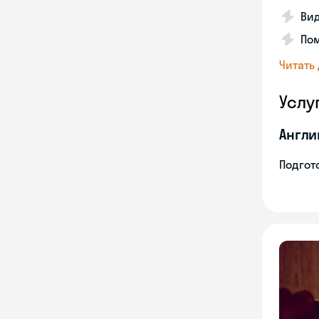
Вид
Пом
Читать
Услу
Англи
Подгото