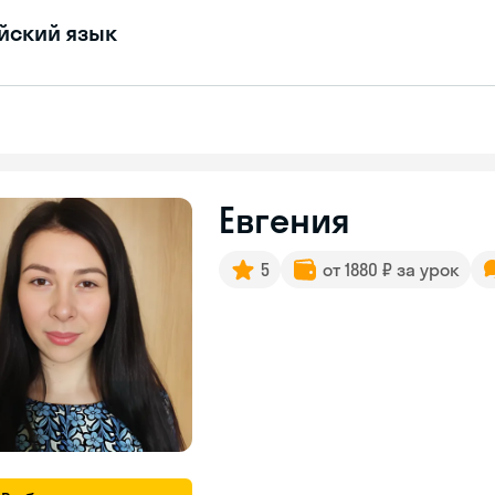
йский язык
Евгения
5
от 1880 ₽ за урок