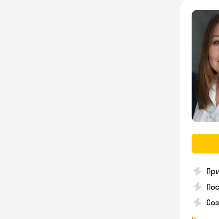
Пр
Пос
Со