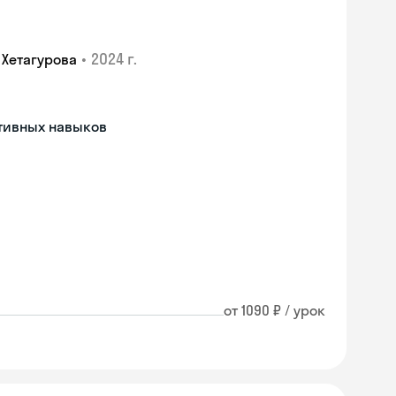
•
2024 г.
 Хетагурова
тивных навыков
от 1090 ₽ / урок