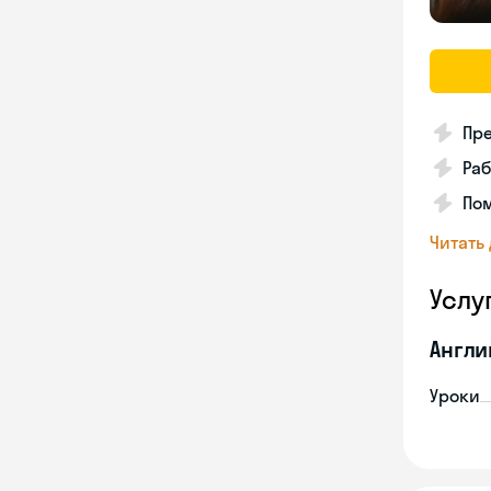
Пре
Раб
По
Читать
Услу
Англи
Уроки