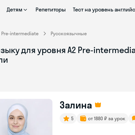
Детям
Репетиторы
Тест на уровень англий
Pre-intermediate
Русскоязычные
ыку для уровня A2 Pre-intermedia
ли
Залина
5
от 1880 ₽ за урок