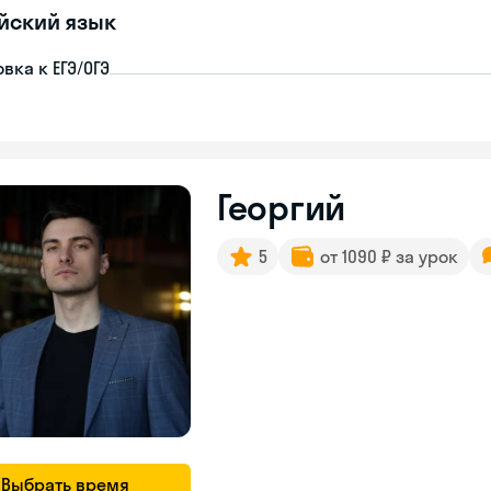
йский язык
вка к ЕГЭ/ОГЭ
Георгий
5
от 1090 ₽ за урок
Выбрать время