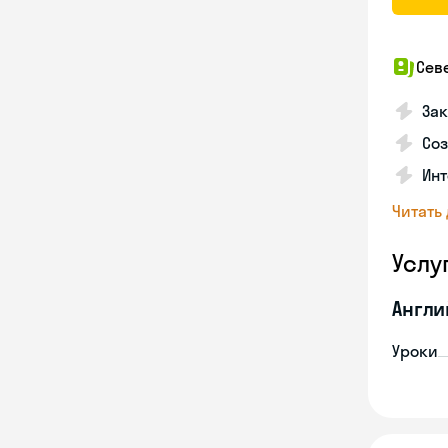
Сев
За
Со
Инт
Читать
Услу
Англи
Уроки