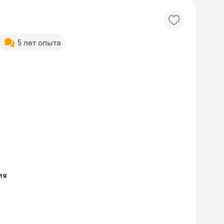
5 лет опыта
ия
Skyeng Chat
online