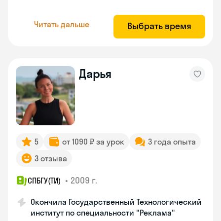
Читать дальше
Выбрать время
Дарья
5
от 1090 ₽ за урок
3 года опыта
3 отзыва
•
2009 г.
СПБГУ(ТИ)
Окончила Государственный Технологический
институт по специальности "Реклама"