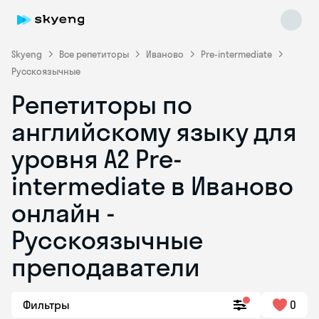
Skyeng
Все репетиторы
Иваново
Pre-intermediate
Русскоязычные
Репетиторы по
английскому языку для
уровня A2 Pre-
intermediate в Иваново
Skyeng Chat
online
онлайн -
Русскоязычные
преподаватели
Фильтры
0