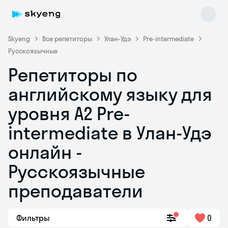
Skyeng
Все репетиторы
Улан-Удэ
Pre-intermediate
Русскоязычные
Репетиторы по
английскому языку для
уровня A2 Pre-
intermediate в Улан-Удэ
Skyeng Chat
online
онлайн -
Русскоязычные
преподаватели
Фильтры
0