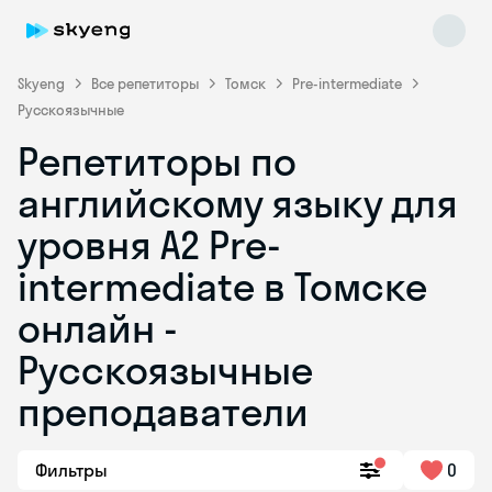
Skyeng
Все репетиторы
Томск
Pre-intermediate
Русскоязычные
Репетиторы по
английскому языку для
уровня A2 Pre-
intermediate в Томске
Skyeng Chat
online
онлайн -
Русскоязычные
преподаватели
Фильтры
0