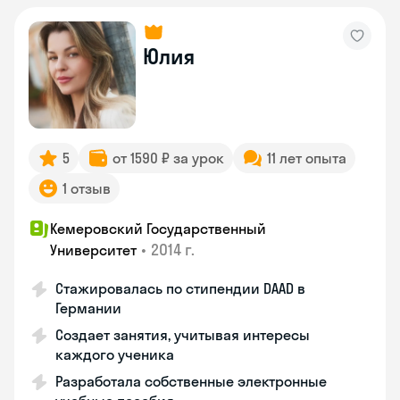
Юлия
5
от 1590 ₽ за урок
11 лет опыта
1 отзыв
Кемеровский Государственный
•
2014 г.
Университет
Стажировалась по стипендии DAAD в
Германии
Создает занятия, учитывая интересы
каждого ученика
Разработала собственные электронные