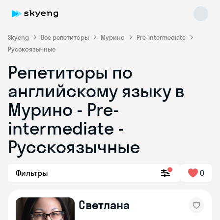
Skyeng
Все репетиторы
Мурино
Pre-intermediate
Русскоязычные
Репетиторы по
английскому языку в
Мурино - Pre-
intermediate -
Skyeng Chat
online
Русскоязычные
Фильтры
0
Светлана