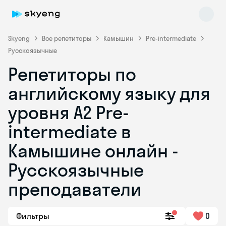
Skyeng
Все репетиторы
Камышин
Pre-intermediate
Русскоязычные
Репетиторы по
английскому языку для
уровня A2 Pre-
intermediate в
Skyeng Chat
online
Камышине онлайн -
Русскоязычные
преподаватели
Фильтры
0