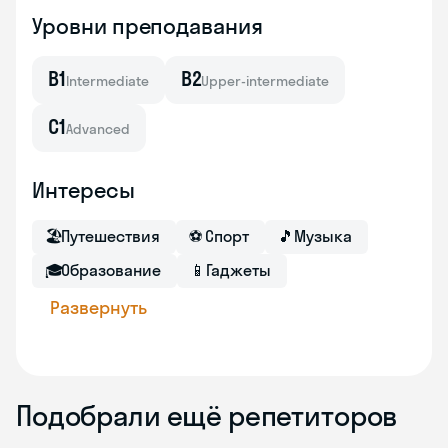
Уровни преподавания
B1
B2
Intermediate
Upper-intermediate
C1
Advanced
Интересы
🏖
Путешествия
⚽
Спорт
🎵
Музыка
🎓
Образование
📱
Гаджеты
Развернуть
Подобрали ещё репетиторов