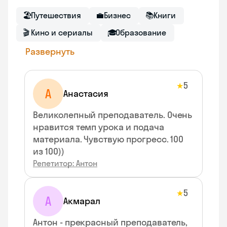
🏖
Путешествия
💼
Бизнес
📚
Книги
🎬
Кино и сериалы
🎓
Образование
Развернуть
5
★
А
Анастасия
Великолепный преподаватель. Очень
нравится темп урока и подача
материала. Чувствую прогресс. 100
из 100))
Репетитор: Антон
5
★
А
Акмарал
Антон - прекрасный преподаватель,