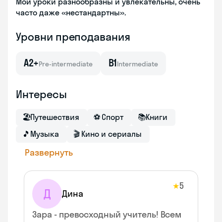
Мои уроки разнообразны и увлекательны, очень
часто даже «нестандартны».
Уровни преподавания
A2+
B1
Pre-intermediate
Intermediate
Интересы
🏖
Путешествия
⚽
Спорт
📚
Книги
🎵
Музыка
🎬
Кино и сериалы
Развернуть
5
★
Д
Дина
Зара - превосходный учитель! Всем