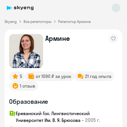
Skyeng
Все репетиторы
Репетитор Армине
Армине
Skyeng Chat
online
5
от 1090 ₽ за урок
21 год опыта
1 отзыв
Образование
Ереванский Гос. Лингвистический
•
2005 г.
Университет Им. В. Я. Брюсова