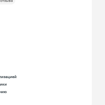
 отзыва
ализацией
тики
ению
Skyeng Chat
online