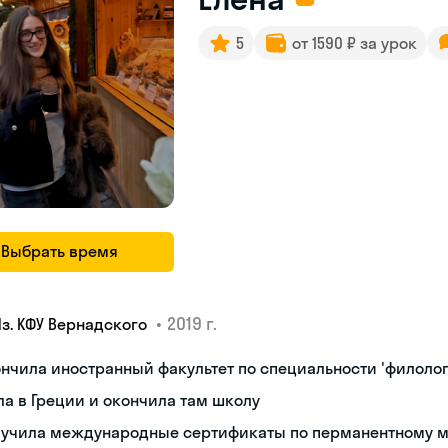
5
от 1590 ₽ за урок
Выбрать время
•
2019 г.
Яз. КФУ Вернадского
нчила иностранный факультет по специальности 'филолог
а в Греции и окончила там школу
лучила международные сертификаты по перманентному 