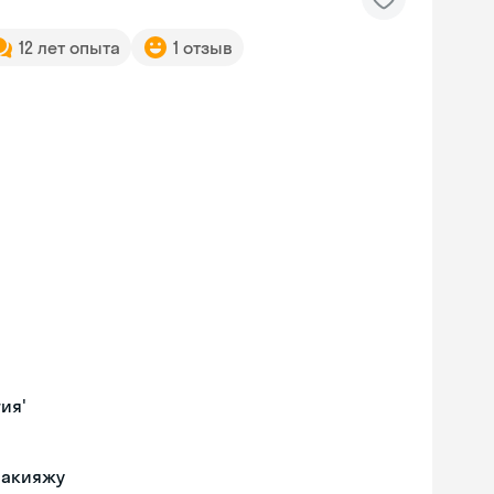
12 лет опыта
1 отзыв
ия'
макияжу