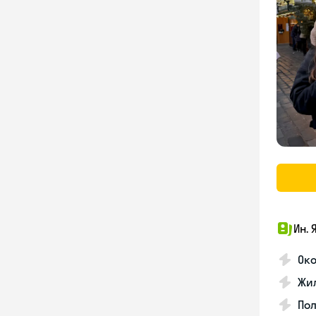
Ин. 
Око
Жил
По