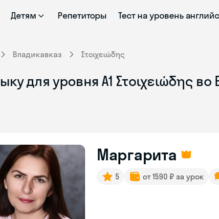
Детям
Репетиторы
Тест на уровень англий
Владикавказ
Στοιχειώδης
ыку для уровня Α1 Στοιχειώδης во
Маргарита
5
от 1590 ₽ за урок