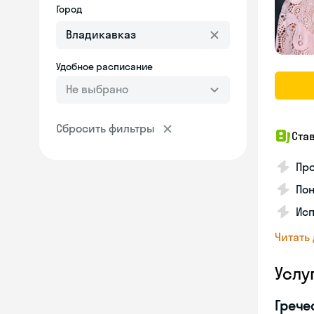
Город
Удобное расписание
Не выбрано
Сбросить фильтры
Ста
Про
Пон
Исп
Читать
Услу
Грече