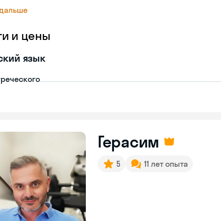
 дальше
ги и цены
ский язык
греческого
Герасим
5
11 лет опыта