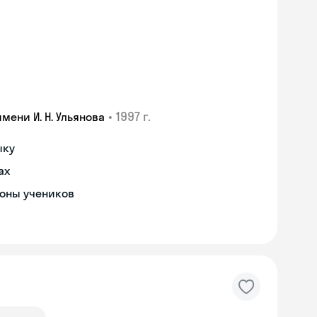
•
1997 г.
ени И. Н. Ульянова
ыку
ах
роны учеников