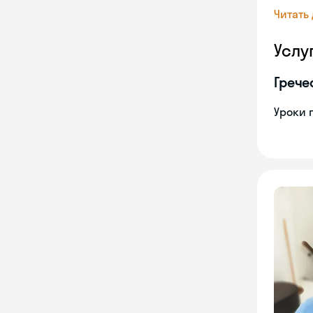
Читать
Услу
Грече
Уроки 