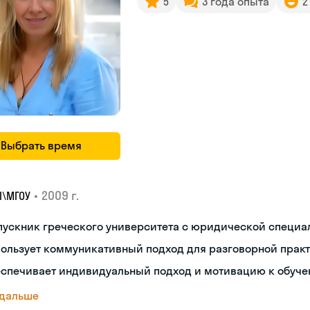
5
3 года опыта
2
Выбрать время
•
2009 г.
I\MГОУ
пускник греческого университета с юридической специ
пользует коммуникативный подход для разговорной прак
еспечивает индивидуальный подход и мотивацию к обуч
 дальше