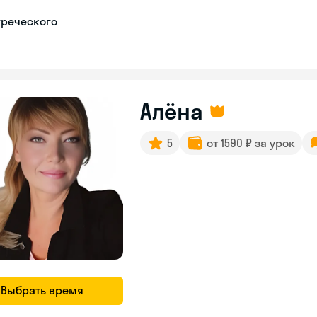
греческого
Алёна
5
от 1590 ₽ за урок
Выбрать время