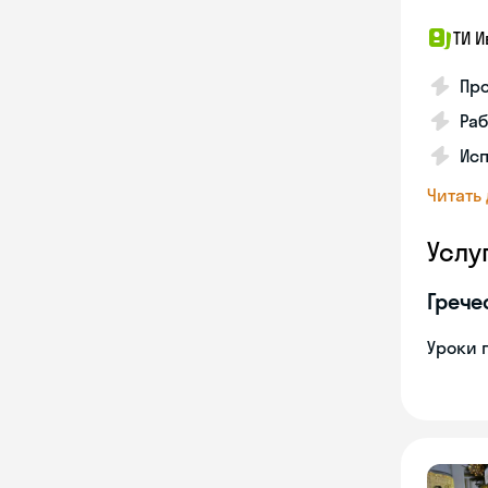
ТИ И
Про
Раб
Ис
Читать
Услу
Грече
Уроки 