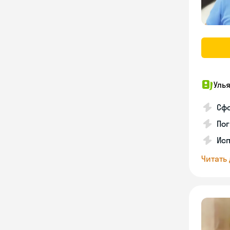
Уль
Сф
Пог
Исп
Читать