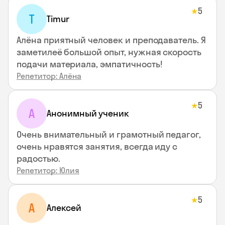
5
★
T
Timur
Алёна приятный человек и преподаватель. Я
заметилеё большой опыт, нужная скорость
подачи материала, эмпатичность!
Репетитор: Алёна
5
★
А
Анонимный ученик
Очень внимательный и грамотный педагог,
очень нравятся занятия, всегда иду с
радостью.
Репетитор: Юлия
5
★
А
Алексей