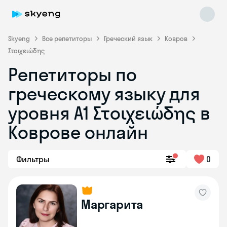
Skyeng
Все репетиторы
Греческий язык
Ковров
Στοιχειώδης
Репетиторы по
греческому языку для
уровня Α1 Στοιχειώδης в
Skyeng Chat
online
Коврове онлайн
Фильтры
0
Маргарита