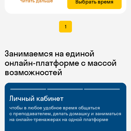
Читать дальше
Выбрать время
1
Занимаемся на единой
онлайн-платформе с массой
возможностей
Личный кабинет
Мобильное
Разговорные клубы
приложение
и Talks
чтобы в любое удобное время общаться
с преподавателем, делать домашку и заниматься
чтобы заниматься и изучать новые слова где
Групповые занятия для разговорной практики
на онлайн-тренажерах на одной платформе
и когда удобно
и индивидуальные встречи с преподавателями
со всего мира, чтобы общаться на английском