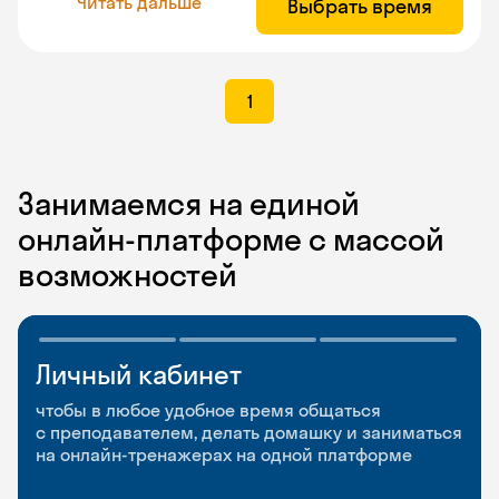
Читать дальше
Выбрать время
1
Занимаемся на единой
онлайн-платформе с массой
возможностей
Личный кабинет
Мобильное
Разговорные клубы
приложение
и Talks
чтобы в любое удобное время общаться
с преподавателем, делать домашку и заниматься
чтобы заниматься и изучать новые слова где
Групповые занятия для разговорной практики
на онлайн-тренажерах на одной платформе
и когда удобно
и индивидуальные встречи с преподавателями
со всего мира, чтобы общаться на английском