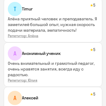
5
★
T
Timur
Алёна приятный человек и преподаватель. Я
заметилеё большой опыт, нужная скорость
подачи материала, эмпатичность!
Репетитор: Алёна
5
★
А
Анонимный ученик
Очень внимательный и грамотный педагог,
очень нравятся занятия, всегда иду с
радостью.
Репетитор: Юлия
5
★
А
Алексей