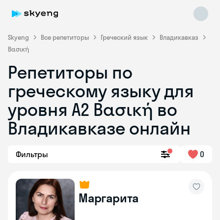
Skyeng
Все репетиторы
Греческий язык
Владикавказ
Βασική
Репетиторы по
греческому языку для
уровня Α2 Βασική во
Skyeng Chat
online
Владикавказе онлайн
Фильтры
0
Маргарита