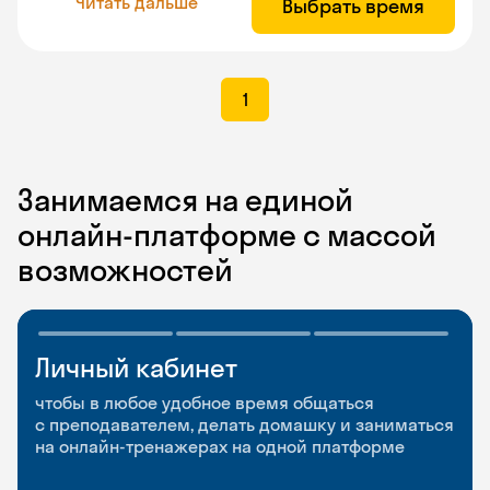
Читать дальше
Выбрать время
1
Занимаемся на единой
онлайн-платформе с массой
возможностей
Личный кабинет
Мобильное
Разговорные клубы
приложение
и Talks
чтобы в любое удобное время общаться
с преподавателем, делать домашку и заниматься
чтобы заниматься и изучать новые слова где
Групповые занятия для разговорной практики
на онлайн-тренажерах на одной платформе
и когда удобно
и индивидуальные встречи с преподавателями
со всего мира, чтобы общаться на английском