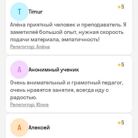
5
★
T
Timur
Алёна приятный человек и преподаватель. Я
заметилеё большой опыт, нужная скорость
подачи материала, эмпатичность!
Репетитор: Алёна
5
★
А
Анонимный ученик
Очень внимательный и грамотный педагог,
очень нравятся занятия, всегда иду с
радостью.
Репетитор: Юлия
5
★
А
Алексей