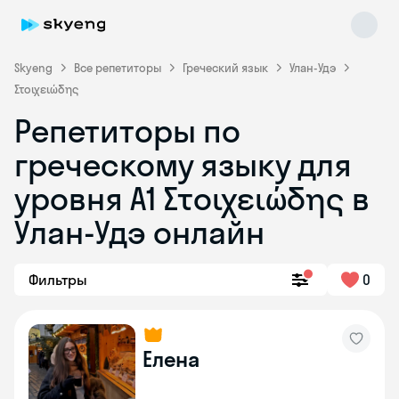
Skyeng
Все репетиторы
Греческий язык
Улан-Удэ
Στοιχειώδης
Репетиторы по
греческому языку для
уровня Α1 Στοιχειώδης в
Skyeng Chat
online
Улан-Удэ онлайн
Фильтры
0
Елена