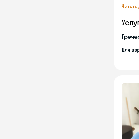
Читать
Услу
Грече
Для вз