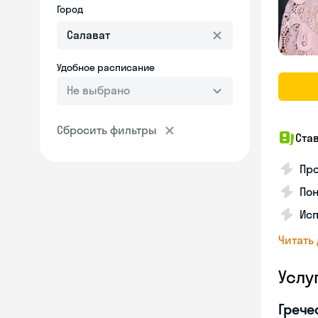
Город
Удобное расписание
Не выбрано
Сбросить фильтры
Ста
Про
Пон
Исп
Читать
Услу
Грече