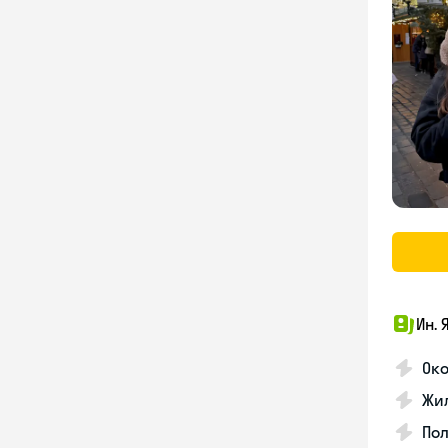
Ин. 
Око
Жил
По