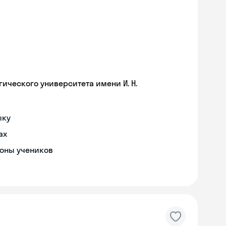
ического университета имени И. Н.
ыку
ах
роны учеников