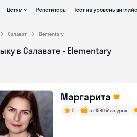
Детям
Репетиторы
Тест на уровень англий
Салават
Elementary
ку в Салавате - Elementary
Маргарита
5
от 1590 ₽ за урок