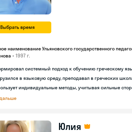
Выбрать время
ное наименование Ульяновского государственного педагог
•
1997 г.
янова
ормировал системный подход к обучению греческому яз
рузился в языковую среду, преподавал в греческих школ
ользует индивидуальные методы, учитывая сильные сто
 дальше
Юлия