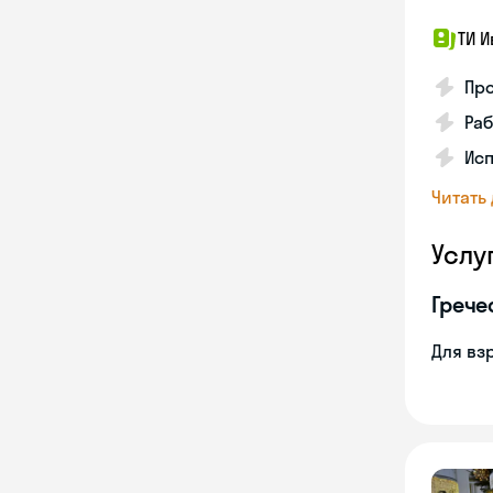
ТИ И
Про
Раб
Ис
Читать
Услу
Грече
Для вз