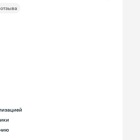
 отзыва
ализацией
тики
ению
Skyeng Chat
online