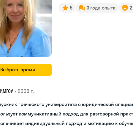
5
3 года опыта
2
Выбрать время
•
2009 г.
I\MГОУ
пускник греческого университета с юридической специ
пользует коммуникативный подход для разговорной прак
еспечивает индивидуальный подход и мотивацию к обуч