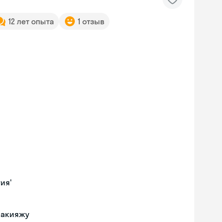
12 лет опыта
1 отзыв
ия'
макияжу