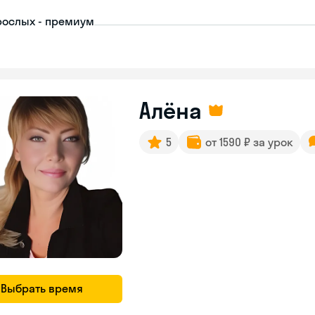
рослых - премиум
Алёна
5
от 1590 ₽ за урок
Выбрать время