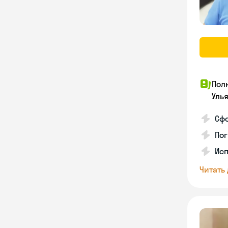
Пол
Уль
Сф
Пог
Исп
Читать