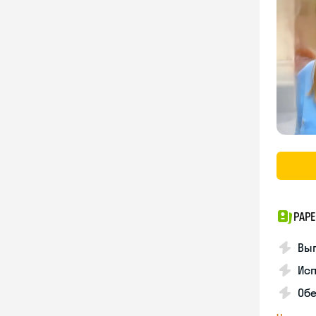
PAPE
Вы
Ис
Об