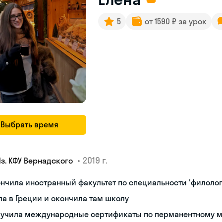
5
от 1590 ₽ за урок
Выбрать время
•
2019 г.
Яз. КФУ Вернадского
нчила иностранный факультет по специальности 'филолог
а в Греции и окончила там школу
лучила международные сертификаты по перманентному 