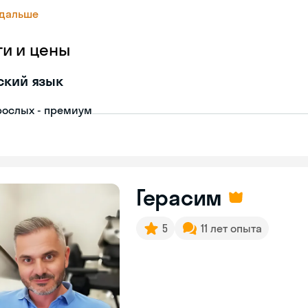
 дальше
ги и цены
ский язык
рослых - премиум
Герасим
5
11 лет опыта