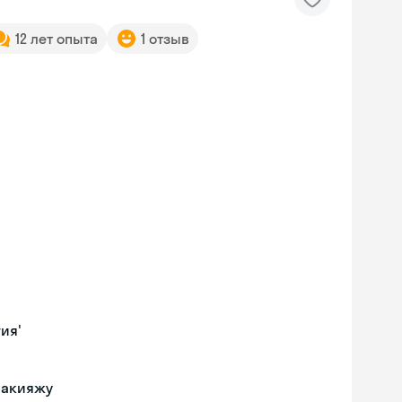
12 лет опыта
1 отзыв
ия'
макияжу