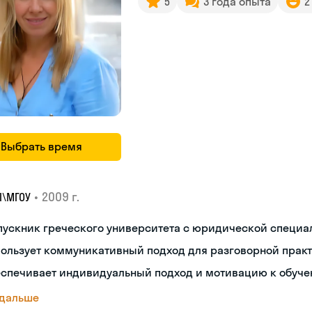
5
3 года опыта
2
Выбрать время
•
2009 г.
I\MГОУ
пускник греческого университета с юридической специ
пользует коммуникативный подход для разговорной прак
еспечивает индивидуальный подход и мотивацию к обуч
 дальше