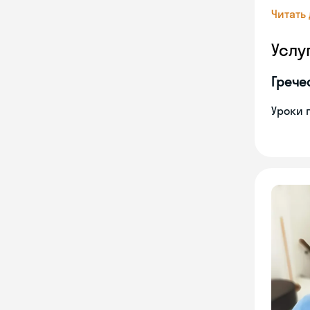
Читать
Услу
Грече
Уроки 