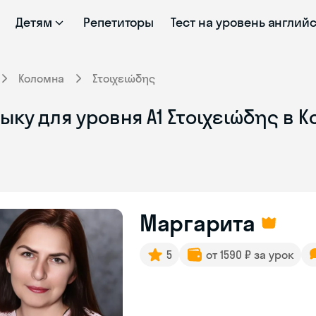
Детям
Репетиторы
Тест на уровень англий
Коломна
Στοιχειώδης
ыку для уровня Α1 Στοιχειώδης в 
Маргарита
5
от 1590 ₽ за урок