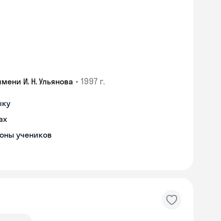
•
1997 г.
ени И. Н. Ульянова
ыку
ах
роны учеников