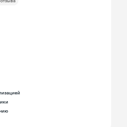
 отзыва
ализацией
тики
ению
Skyeng Chat
online