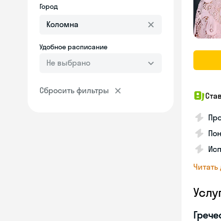
Город
Удобное расписание
Не выбрано
Сбросить фильтры
Ста
Про
Пон
Исп
Читать
Услу
Грече