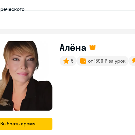
греческого
Алёна
5
от 1590 ₽ за урок
Выбрать время