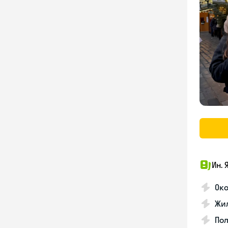
Ин. 
Око
Жил
По