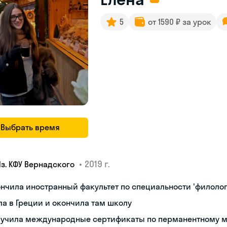
5
от 1590 ₽ за урок
Выбрать время
•
2019 г.
Яз. КФУ Вернадского
нчила иностранный факультет по специальности 'филолог
а в Греции и окончила там школу
лучила международные сертификаты по перманентному 