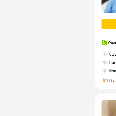
Уль
Сф
Пог
Исп
Читать