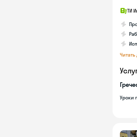
ТИ И
Про
Раб
Ис
Читать
Услу
Грече
Уроки 