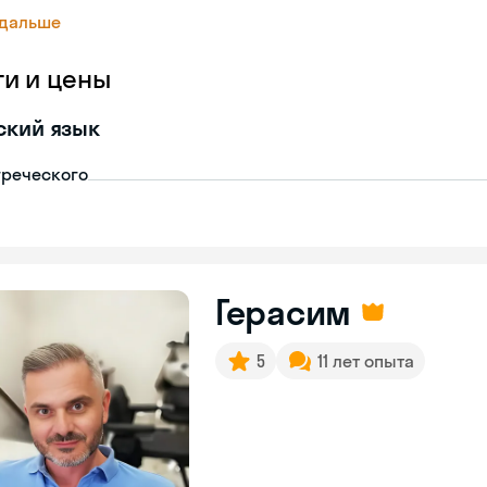
 дальше
ги и цены
ский язык
греческого
Герасим
5
11 лет опыта