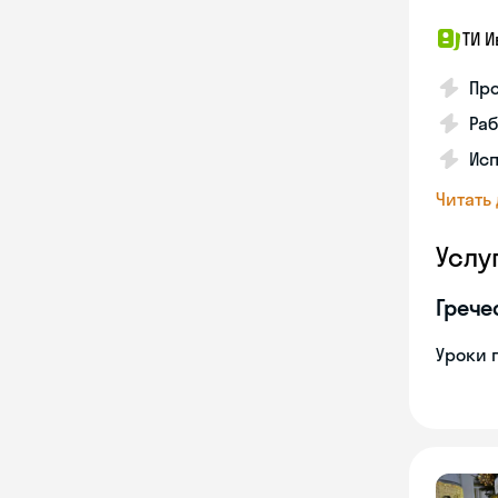
ТИ И
Про
Раб
Ис
Читать
Услу
Грече
Уроки 