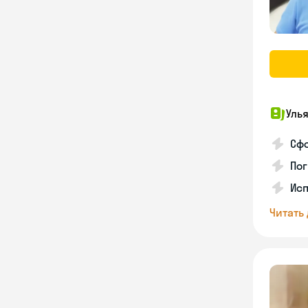
Уль
Сф
Пог
Исп
Читать