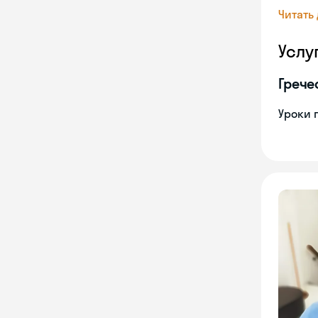
Читать
Услу
Грече
Уроки 