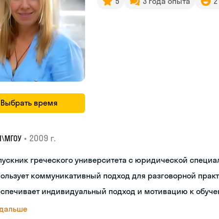
5
3 года опыта
2
Выбрать время
•
2009 г.
I\MГОУ
пускник греческого университета с юридической специ
пользует коммуникативный подход для разговорной прак
еспечивает индивидуальный подход и мотивацию к обуч
 дальше