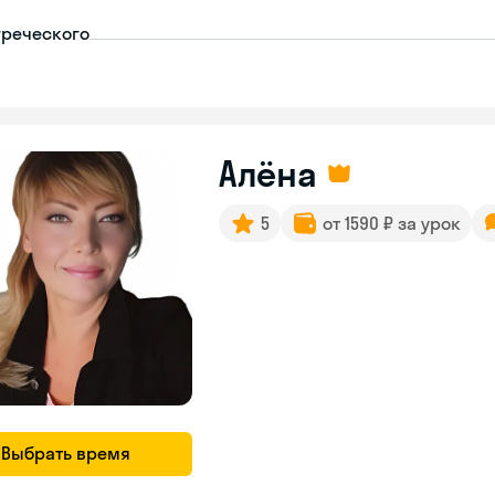
греческого
Алёна
5
от 1590 ₽ за урок
Выбрать время