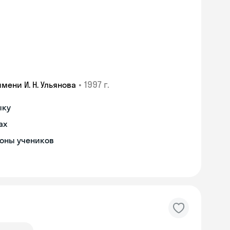
•
1997 г.
ени И. Н. Ульянова
ыку
ах
роны учеников