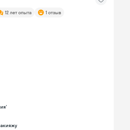
12 лет опыта
1 отзыв
ия'
макияжу