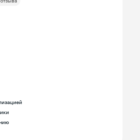
 отзыва
ализацией
тики
ению
Skyeng Chat
online