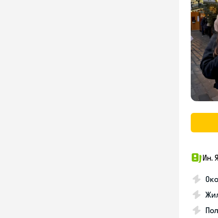
Ин. 
Око
Жил
По