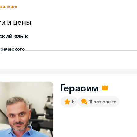
 дальше
ги и цены
ский язык
греческого
Герасим
5
11 лет опыта