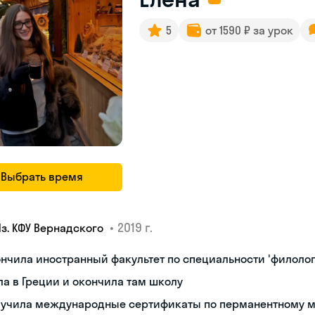
5
от 1590 ₽ за урок
Выбрать время
•
2019 г.
Яз. КФУ Вернадского
нчила иностранный факультет по специальности 'филолог
а в Греции и окончила там школу
лучила международные сертификаты по перманентному 