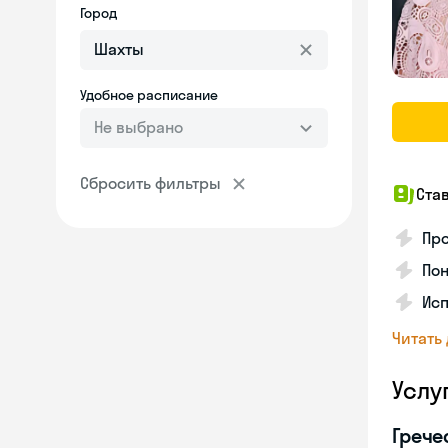
Город
Удобное расписание
Не выбрано
Сбросить фильтры
Ста
Про
Пон
Исп
Читать
Услу
Грече