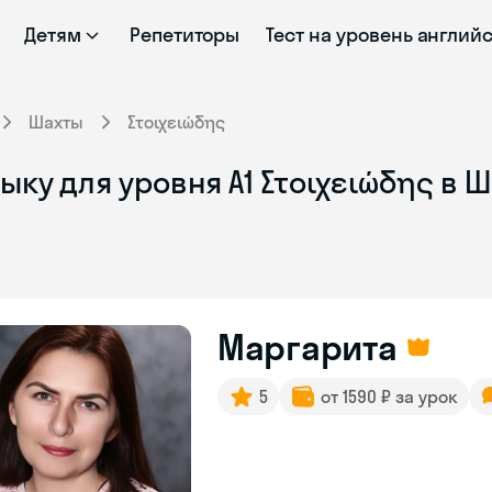
Детям
Репетиторы
Тест на уровень англий
Шахты
Στοιχειώδης
ыку для уровня Α1 Στοιχειώδης в 
Маргарита
5
от 1590 ₽ за урок