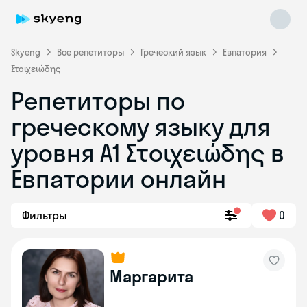
Skyeng
Все репетиторы
Греческий язык
Евпатория
Στοιχειώδης
Репетиторы по
греческому языку для
уровня Α1 Στοιχειώδης в
Skyeng Chat
online
Евпатории онлайн
Фильтры
0
Маргарита