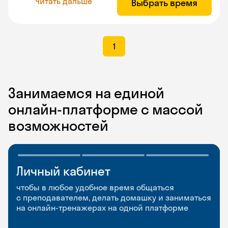
Читать дальше
Выбрать время
1
Занимаемся на единой
онлайн-платформе с массой
возможностей
Личный кабинет
Мобильное
Разговорные клубы
приложение
и Talks
чтобы в любое удобное время общаться
с преподавателем, делать домашку и заниматься
чтобы заниматься и изучать новые слова где
Групповые занятия для разговорной практики
на онлайн-тренажерах на одной платформе
и когда удобно
и индивидуальные встречи с преподавателями
со всего мира, чтобы общаться на английском