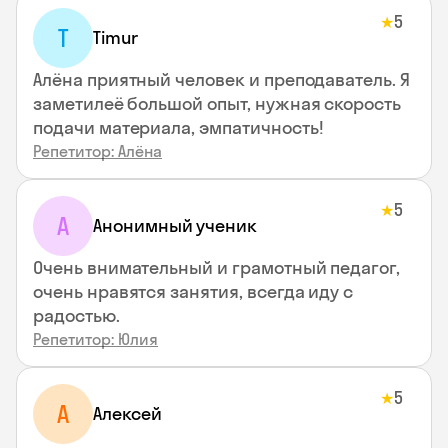
5
★
T
Timur
Алёна приятный человек и преподаватель. Я
заметилеё большой опыт, нужная скорость
подачи материала, эмпатичность!
Репетитор: Алёна
5
★
А
Анонимный ученик
Очень внимательный и грамотный педагог,
очень нравятся занятия, всегда иду с
радостью.
Репетитор: Юлия
5
★
А
Алексей