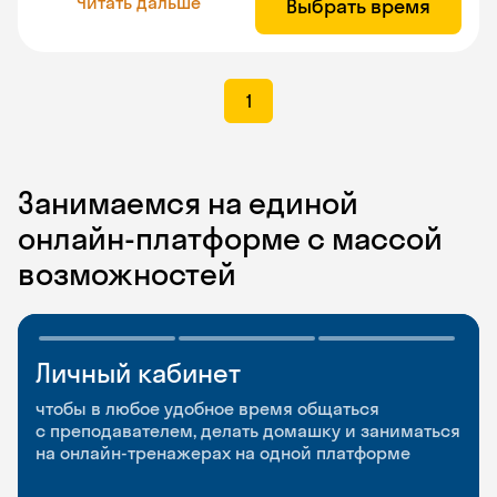
Читать дальше
Выбрать время
1
Занимаемся на единой
онлайн-платформе с массой
возможностей
Личный кабинет
Мобильное
Разговорные клубы
приложение
и Talks
чтобы в любое удобное время общаться
с преподавателем, делать домашку и заниматься
чтобы заниматься и изучать новые слова где
Групповые занятия для разговорной практики
на онлайн-тренажерах на одной платформе
и когда удобно
и индивидуальные встречи с преподавателями
со всего мира, чтобы общаться на английском