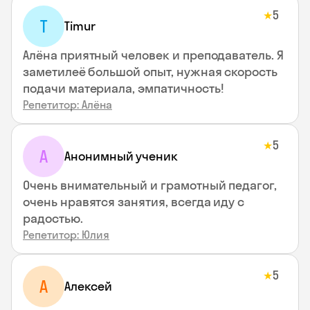
5
★
T
Timur
Алёна приятный человек и преподаватель. Я
заметилеё большой опыт, нужная скорость
подачи материала, эмпатичность!
Репетитор: Алёна
5
★
А
Анонимный ученик
Очень внимательный и грамотный педагог,
очень нравятся занятия, всегда иду с
радостью.
Репетитор: Юлия
5
★
А
Алексей