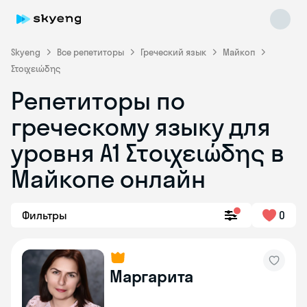
Skyeng
Все репетиторы
Греческий язык
Майкоп
Στοιχειώδης
Репетиторы по
греческому языку для
уровня Α1 Στοιχειώδης в
Skyeng Chat
online
Майкопе онлайн
Фильтры
0
Маргарита