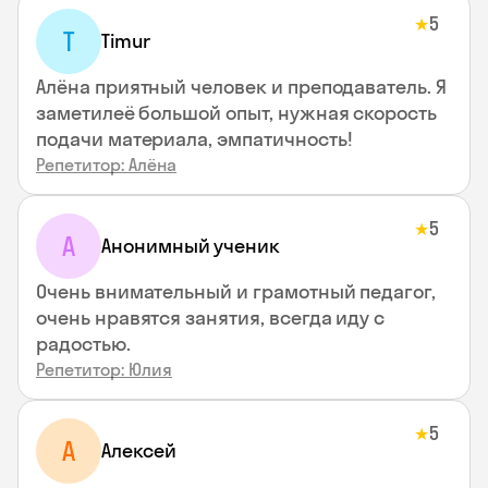
5
★
T
Timur
Алёна приятный человек и преподаватель. Я
заметилеё большой опыт, нужная скорость
подачи материала, эмпатичность!
Репетитор: Алёна
5
★
А
Анонимный ученик
Очень внимательный и грамотный педагог,
очень нравятся занятия, всегда иду с
радостью.
Репетитор: Юлия
5
★
А
Алексей