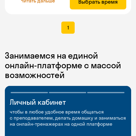
Читать дальше
Выбрать время
1
Занимаемся на единой
онлайн-платформе с массой
возможностей
Личный кабинет
Мобильное
Разговорные клубы
приложение
и Talks
чтобы в любое удобное время общаться
с преподавателем, делать домашку и заниматься
чтобы заниматься и изучать новые слова где
Групповые занятия для разговорной практики
на онлайн-тренажерах на одной платформе
и когда удобно
и индивидуальные встречи с преподавателями
со всего мира, чтобы общаться на английском