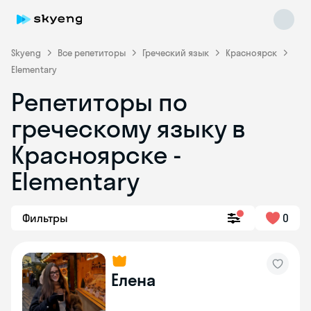
Skyeng
Все репетиторы
Греческий язык
Красноярск
Elementary
Репетиторы по
греческому языку в
Красноярске -
Skyeng Chat
online
Elementary
Фильтры
0
Елена