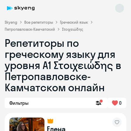
Skyeng
Все репетиторы
Греческий язык
Петропавловск-Камчатский
Στοιχειώδης
Репетиторы по
греческому языку для
уровня Α1 Στοιχειώδης в
Skyeng Chat
online
Петропавловске-
Камчатском онлайн
Фильтры
0
Елена