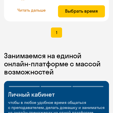
Читать дальше
Выбрать время
1
Занимаемся на единой
онлайн-платформе с массой
возможностей
Личный кабинет
Мобильное
Разговорные клубы
приложение
и Talks
чтобы в любое удобное время общаться
с преподавателем, делать домашку и заниматься
чтобы заниматься и изучать новые слова где
Групповые занятия для разговорной практики
на онлайн-тренажерах на одной платформе