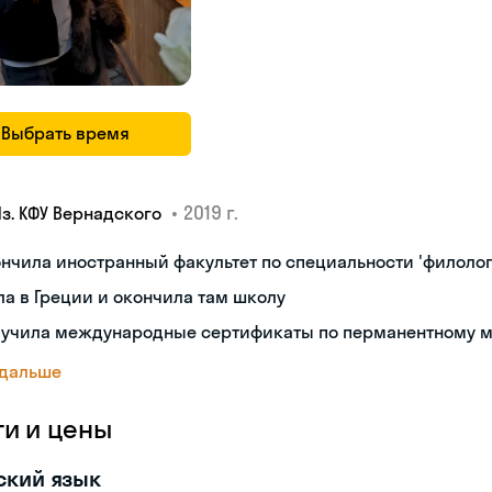
Выбрать время
•
2019 г.
Яз. КФУ Вернадского
нчила иностранный факультет по специальности 'филолог
а в Греции и окончила там школу
лучила международные сертификаты по перманентному 
 дальше
ги и цены
ский язык