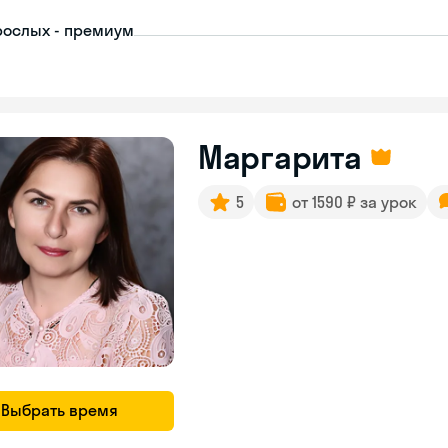
рослых - премиум
Маргарита
5
от 1590 ₽ за урок
Выбрать время