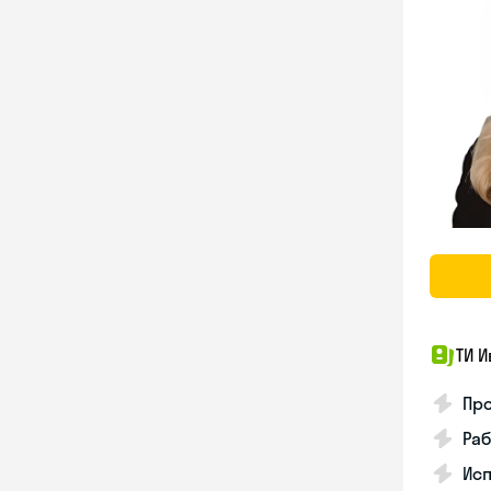
ТИ И
Про
Раб
Ис