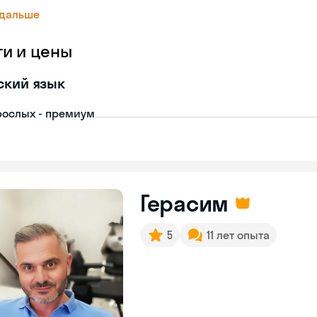
 дальше
ги и цены
ский язык
рослых - премиум
Герасим
5
11 лет опыта