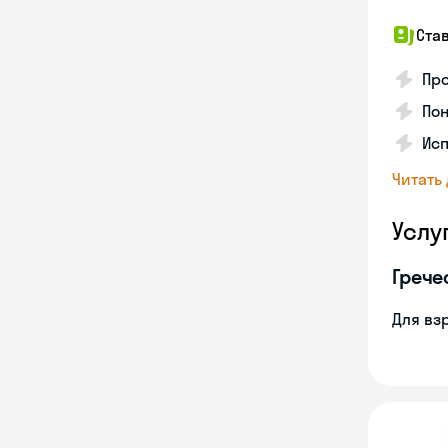
Ста
Про
Пон
Исп
Читать
Услу
Грече
Для вз