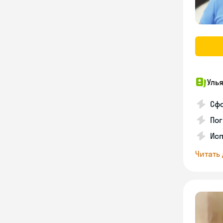
Уль
Сф
Пог
Исп
Читать