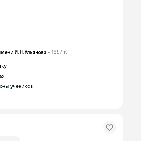
•
1997 г.
ени И. Н. Ульянова
ыку
ах
роны учеников