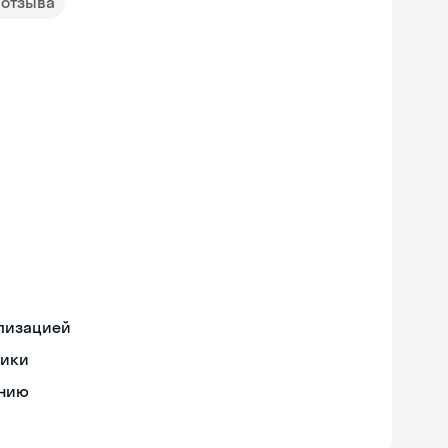
 отзыва
ализацией
тики
ению
Skyeng Chat
online