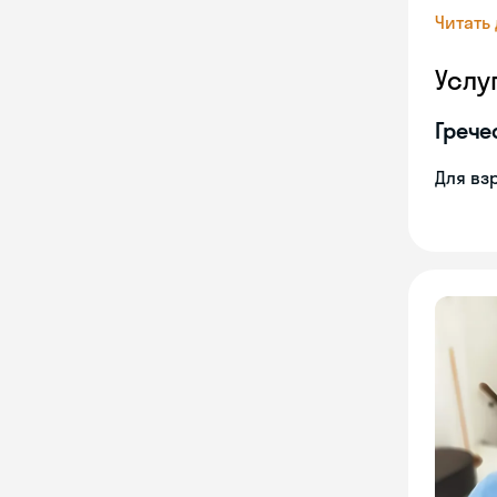
Читать
Услу
Грече
Для вз