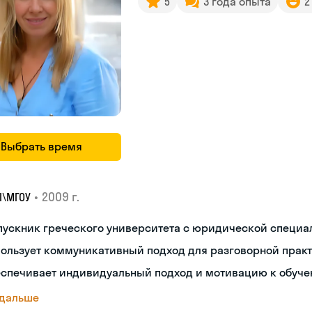
5
3 года опыта
2
Выбрать время
•
2009 г.
I\MГОУ
пускник греческого университета с юридической специ
пользует коммуникативный подход для разговорной прак
еспечивает индивидуальный подход и мотивацию к обуч
 дальше