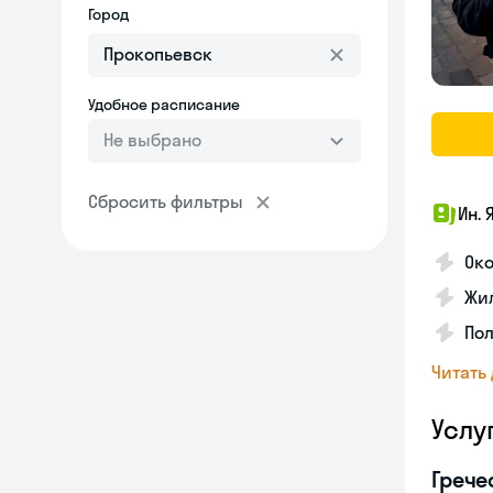
Город
Удобное расписание
Не выбрано
Сбросить фильтры
Ин. 
Око
Жил
По
Читать
Услу
Грече