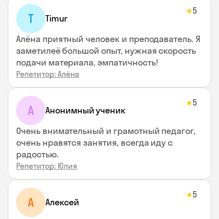
5
★
T
Timur
Алёна приятный человек и преподаватель. Я
заметилеё большой опыт, нужная скорость
подачи материала, эмпатичность!
Репетитор: Алёна
5
★
А
Анонимный ученик
Очень внимательный и грамотный педагог,
очень нравятся занятия, всегда иду с
радостью.
Репетитор: Юлия
5
★
А
Алексей