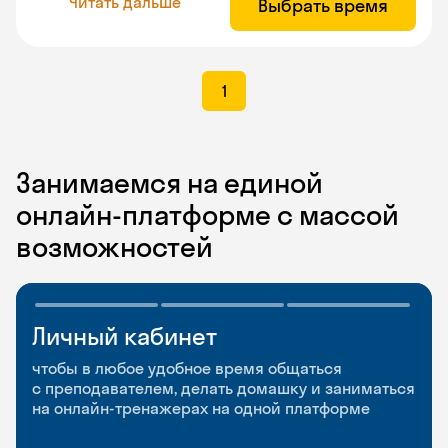
Читать дальше
Выбрать время
1
Занимаемся на единой
онлайн-платформе с массой
возможностей
Личный кабинет
Мобильное
Разговорные клубы
приложение
и Talks
чтобы в любое удобное время общаться
с преподавателем, делать домашку и заниматься
чтобы заниматься и изучать новые слова где
Групповые занятия для разговорной практики
на онлайн-тренажерах на одной платформе
и когда удобно
и индивидуальные встречи с преподавателями
со всего мира, чтобы общаться на английском