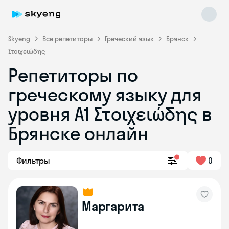
Skyeng
Все репетиторы
Греческий язык
Брянск
Στοιχειώδης
Репетиторы по
греческому языку для
уровня Α1 Στοιχειώδης в
Skyeng Chat
online
Брянске онлайн
Фильтры
0
Маргарита