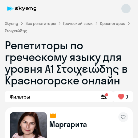
Skyeng
Все репетиторы
Греческий язык
Красногорск
Στοιχειώδης
Репетиторы по
греческому языку для
уровня Α1 Στοιχειώδης в
Skyeng Chat
online
Красногорске онлайн
Фильтры
0
Маргарита