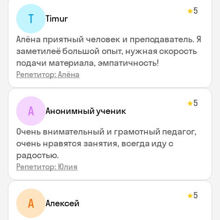
5
★
T
Timur
Алёна приятный человек и преподаватель. Я
заметилеё большой опыт, нужная скорость
подачи материала, эмпатичность!
Репетитор: Алёна
5
★
А
Анонимный ученик
Очень внимательный и грамотный педагог,
очень нравятся занятия, всегда иду с
радостью.
Репетитор: Юлия
5
★
А
Алексей