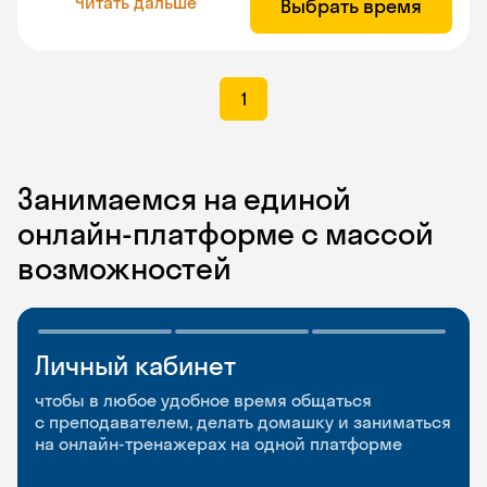
Читать дальше
Выбрать время
1
Занимаемся на единой
онлайн-платформе с массой
возможностей
Личный кабинет
Мобильное
Разговорные клубы
приложение
и Talks
чтобы в любое удобное время общаться
с преподавателем, делать домашку и заниматься
чтобы заниматься и изучать новые слова где
Групповые занятия для разговорной практики
на онлайн-тренажерах на одной платформе
и когда удобно
и индивидуальные встречи с преподавателями
со всего мира, чтобы общаться на английском