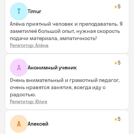
5
★
T
Timur
Алёна приятный человек и преподаватель. Я
заметилеё большой опыт, нужная скорость
подачи материала, эмпатичность!
Репетитор: Алёна
5
★
А
Анонимный ученик
Очень внимательный и грамотный педагог,
очень нравятся занятия, всегда иду с
радостью.
Репетитор: Юлия
5
★
А
Алексей