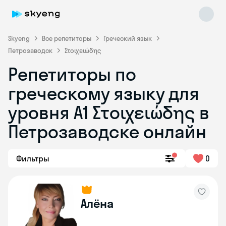
Skyeng
Все репетиторы
Греческий язык
Петрозаводск
Στοιχειώδης
Репетиторы по
греческому языку для
уровня Α1 Στοιχειώδης в
Skyeng Chat
online
Петрозаводске онлайн
Фильтры
0
Алёна