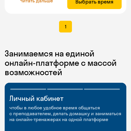
Читать дальше
Выбрать время
1
Занимаемся на единой
онлайн-платформе с массой
возможностей
Личный кабинет
Мобильное
Разговорные клубы
приложение
и Talks
чтобы в любое удобное время общаться
с преподавателем, делать домашку и заниматься
чтобы заниматься и изучать новые слова где
Групповые занятия для разговорной практики
на онлайн-тренажерах на одной платформе
и когда удобно
и индивидуальные встречи с преподавателями
со всего мира, чтобы общаться на английском