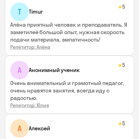
5
★
T
Timur
Алёна приятный человек и преподаватель. Я
заметилеё большой опыт, нужная скорость
подачи материала, эмпатичность!
Репетитор: Алёна
5
★
А
Анонимный ученик
Очень внимательный и грамотный педагог,
очень нравятся занятия, всегда иду с
радостью.
Репетитор: Юлия
5
★
А
Алексей