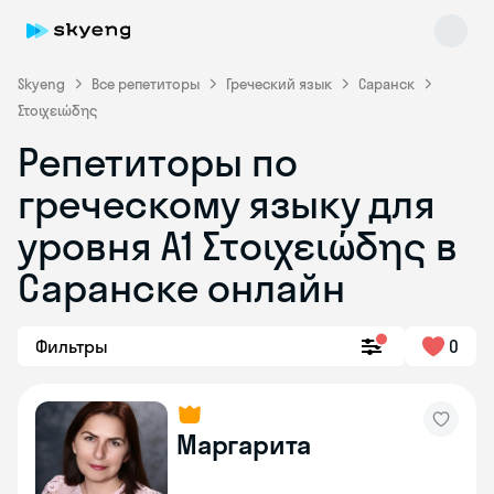
Skyeng
Все репетиторы
Греческий язык
Саранск
Στοιχειώδης
Репетиторы по
греческому языку для
уровня Α1 Στοιχειώδης в
Skyeng Chat
online
Саранске онлайн
Фильтры
0
Маргарита