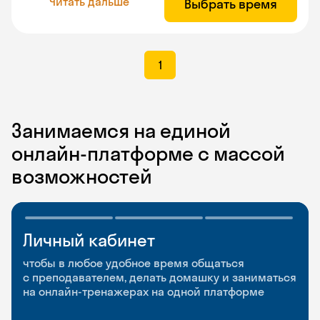
Читать дальше
Выбрать время
1
Занимаемся на единой
онлайн-платформе с массой
возможностей
Личный кабинет
Мобильное
Разговорные клубы
приложение
и Talks
чтобы в любое удобное время общаться
с преподавателем, делать домашку и заниматься
чтобы заниматься и изучать новые слова где
Групповые занятия для разговорной практики
на онлайн-тренажерах на одной платформе
и когда удобно
и индивидуальные встречи с преподавателями
со всего мира, чтобы общаться на английском