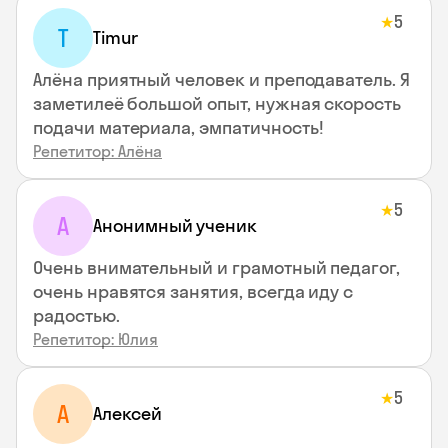
5
★
T
Timur
Алёна приятный человек и преподаватель. Я
заметилеё большой опыт, нужная скорость
подачи материала, эмпатичность!
Репетитор: Алёна
5
★
А
Анонимный ученик
Очень внимательный и грамотный педагог,
очень нравятся занятия, всегда иду с
радостью.
Репетитор: Юлия
5
★
А
Алексей