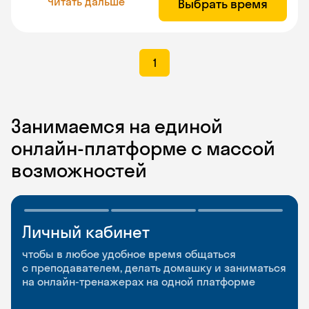
Читать дальше
Выбрать время
1
Занимаемся на единой
онлайн-платформе с массой
возможностей
Личный кабинет
Мобильное
Разговорные клубы
приложение
и Talks
чтобы в любое удобное время общаться
с преподавателем, делать домашку и заниматься
чтобы заниматься и изучать новые слова где
Групповые занятия для разговорной практики
на онлайн-тренажерах на одной платформе
и когда удобно
и индивидуальные встречи с преподавателями
со всего мира, чтобы общаться на английском