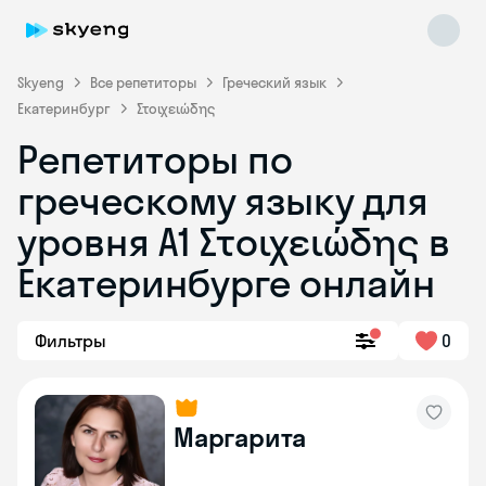
Skyeng
Все репетиторы
Греческий язык
Екатеринбург
Στοιχειώδης
Репетиторы по
греческому языку для
уровня Α1 Στοιχειώδης в
Skyeng Chat
online
Екатеринбурге онлайн
Фильтры
0
Маргарита