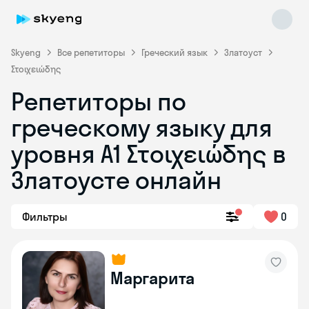
Skyeng
Все репетиторы
Греческий язык
Златоуст
Στοιχειώδης
Репетиторы по
греческому языку для
уровня Α1 Στοιχειώδης в
Skyeng Chat
online
Златоусте онлайн
Фильтры
0
Маргарита