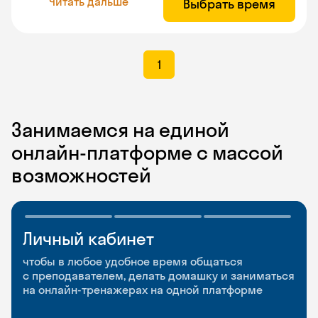
Читать дальше
Выбрать время
1
Занимаемся на единой
онлайн-платформе с массой
возможностей
Личный кабинет
Мобильное
Разговорные клубы
приложение
и Talks
чтобы в любое удобное время общаться
с преподавателем, делать домашку и заниматься
чтобы заниматься и изучать новые слова где
Групповые занятия для разговорной практики
на онлайн-тренажерах на одной платформе
и когда удобно
и индивидуальные встречи с преподавателями
со всего мира, чтобы общаться на английском