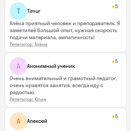
5
★
T
Timur
Алёна приятный человек и преподаватель. Я
заметилеё большой опыт, нужная скорость
подачи материала, эмпатичность!
Репетитор: Алёна
5
★
А
Анонимный ученик
Очень внимательный и грамотный педагог,
очень нравятся занятия, всегда иду с
радостью.
Репетитор: Юлия
5
★
А
Алексей