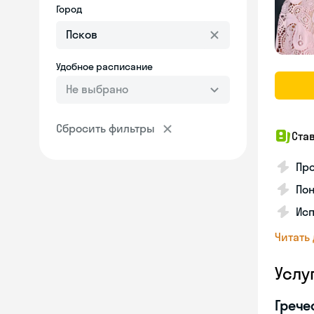
Город
Удобное расписание
Не выбрано
Сбросить фильтры
Ста
Про
Пон
Исп
Читать
Услу
Грече