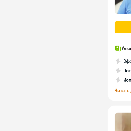
Уль
Сф
Пог
Исп
Читать