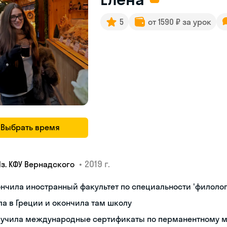
5
от 1590 ₽ за урок
Выбрать время
•
2019 г.
Яз. КФУ Вернадского
нчила иностранный факультет по специальности 'филолог
а в Греции и окончила там школу
лучила международные сертификаты по перманентному 