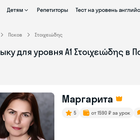
Детям
Репетиторы
Тест на уровень англий
Псков
Στοιχειώδης
ыку для уровня Α1 Στοιχειώδης в 
Маргарита
5
от 1590 ₽ за урок