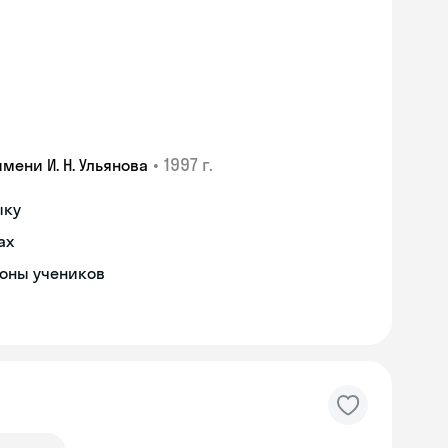
•
1997 г.
ени И. Н. Ульянова
ыку
ах
роны учеников