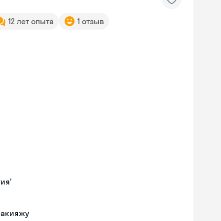
12 лет опыта
1 отзыв
ия'
макияжу