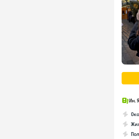
Ин. 
Око
Жил
По