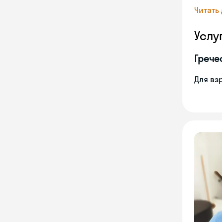
Читать
Услу
Грече
Для вз