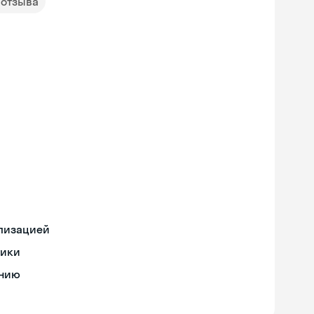
 отзыва
ализацией
тики
ению
Skyeng Chat
online