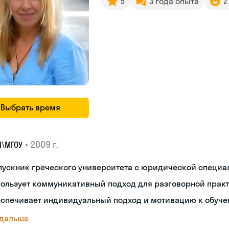
5
3 года опыта
2
Выбрать время
•
2009 г.
I\MГОУ
пускник греческого университета с юридической специ
пользует коммуникативный подход для разговорной прак
еспечивает индивидуальный подход и мотивацию к обуч
 дальше