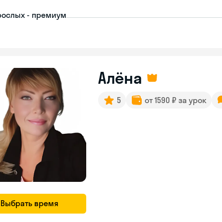
рослых - премиум
Алёна
5
от 1590 ₽ за урок
Выбрать время