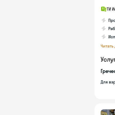
ТИ И
Про
Раб
Ис
Читать
Услу
Грече
Для вз