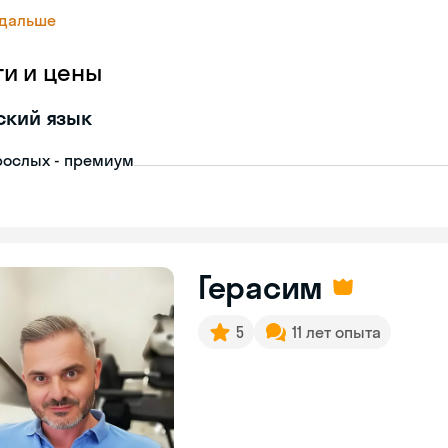
 дальше
ги и цены
ский язык
рослых - премиум
Герасим
5
11 лет опыта