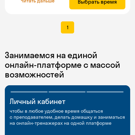
Читать дальше
Выбрать время
1
Занимаемся на единой
онлайн-платформе с массой
возможностей
Личный кабинет
Мобильное
Разговорные клубы
приложение
и Talks
чтобы в любое удобное время общаться
с преподавателем, делать домашку и заниматься
чтобы заниматься и изучать новые слова где
Групповые занятия для разговорной практики
на онлайн-тренажерах на одной платформе
и когда удобно
и индивидуальные встречи с преподавателями
со всего мира, чтобы общаться на английском