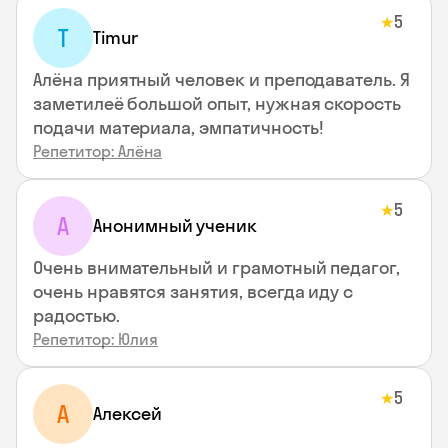
5
★
T
Timur
Алёна приятный человек и преподаватель. Я
заметилеё большой опыт, нужная скорость
подачи материала, эмпатичность!
Репетитор: Алёна
5
★
А
Анонимный ученик
Очень внимательный и грамотный педагог,
очень нравятся занятия, всегда иду с
радостью.
Репетитор: Юлия
5
★
А
Алексей