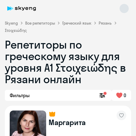
Skyeng
Все репетиторы
Греческий язык
Рязань
Στοιχειώδης
Репетиторы по
греческому языку для
уровня Α1 Στοιχειώδης в
Skyeng Chat
online
Рязани онлайн
Фильтры
0
Маргарита