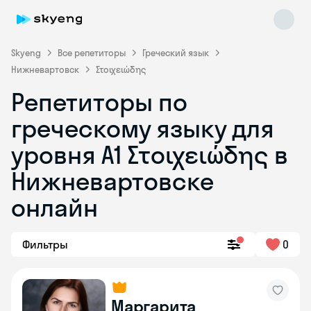
Skyeng
Все репетиторы
Греческий язык
Нижневартовск
Στοιχειώδης
Репетиторы по
греческому языку для
уровня Α1 Στοιχειώδης в
Skyeng Chat
online
Нижневартовске
онлайн
Фильтры
0
Маргарита