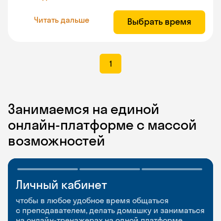
Читать дальше
Выбрать время
1
Занимаемся на единой
онлайн-платформе с массой
возможностей
Личный кабинет
Мобильное
Разговорные клубы
приложение
и Talks
чтобы в любое удобное время общаться
с преподавателем, делать домашку и заниматься
чтобы заниматься и изучать новые слова где
Групповые занятия для разговорной практики
на онлайн-тренажерах на одной платформе