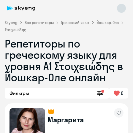
Skyeng
Все репетиторы
Греческий язык
Йошкар-Ола
Στοιχειώδης
Репетиторы по
греческому языку для
уровня Α1 Στοιχειώδης в
Skyeng Chat
online
Йошкар-Оле онлайн
Фильтры
0
Маргарита