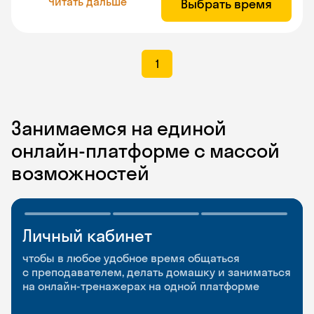
Читать дальше
Выбрать время
1
Занимаемся на единой
онлайн-платформе с массой
возможностей
Личный кабинет
Мобильное
Разговорные клубы
приложение
и Talks
чтобы в любое удобное время общаться
с преподавателем, делать домашку и заниматься
чтобы заниматься и изучать новые слова где
Групповые занятия для разговорной практики
на онлайн-тренажерах на одной платформе
и когда удобно
и индивидуальные встречи с преподавателями
со всего мира, чтобы общаться на английском