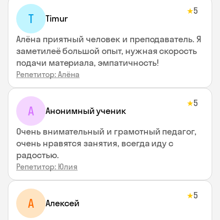
5
★
T
Timur
Алёна приятный человек и преподаватель. Я
заметилеё большой опыт, нужная скорость
подачи материала, эмпатичность!
Репетитор: Алёна
5
★
А
Анонимный ученик
Очень внимательный и грамотный педагог,
очень нравятся занятия, всегда иду с
радостью.
Репетитор: Юлия
5
★
А
Алексей