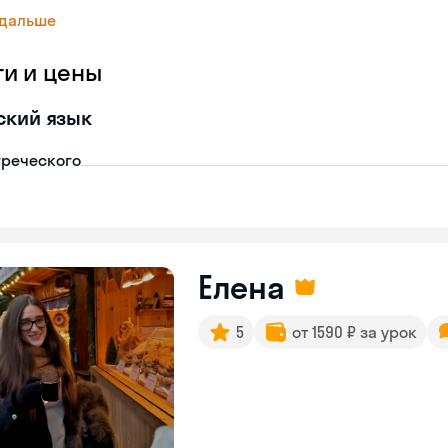
 дальше
ги и цены
ский язык
греческого
Елена
5
от 1590 ₽ за урок