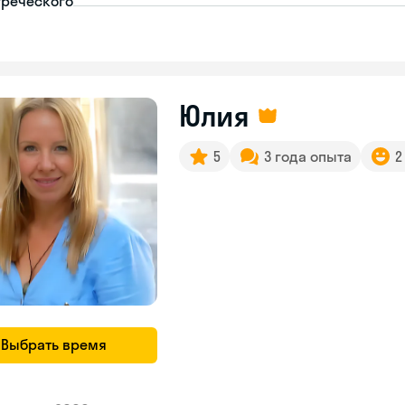
греческого
Юлия
5
3 года опыта
2
Выбрать время