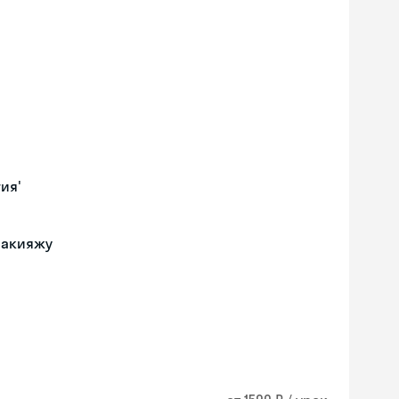
ия'
макияжу