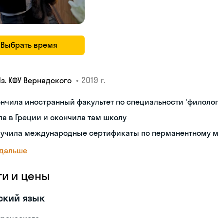
Выбрать время
•
2019 г.
Яз. КФУ Вернадского
нчила иностранный факультет по специальности 'филолог
а в Греции и окончила там школу
лучила международные сертификаты по перманентному 
 дальше
ги и цены
ский язык