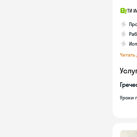
ТИ И
Про
Раб
Ис
Читать
Услу
Грече
Уроки 