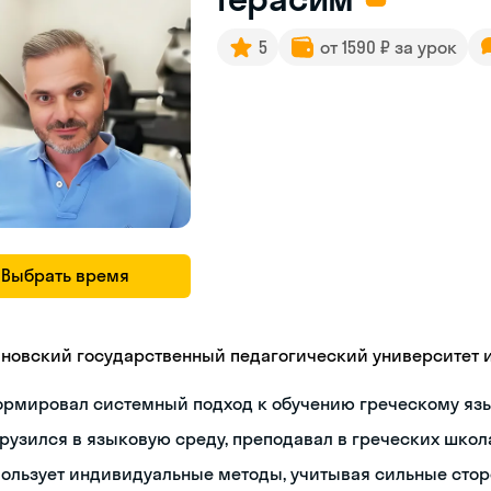
5
от 1590 ₽ за урок
Выбрать время
яновский государственный педагогический университет им
ормировал системный подход к обучению греческому яз
рузился в языковую среду, преподавал в греческих школ
ользует индивидуальные методы, учитывая сильные сто