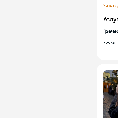
Читать
Услу
Грече
Уроки 