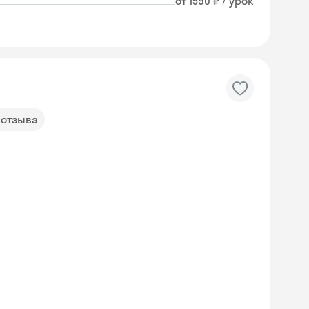
от 1590 ₽ / урок
 отзыва
Skyeng Chat
online