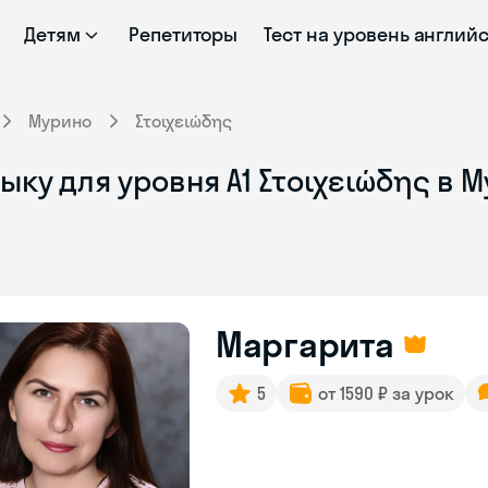
Детям
Репетиторы
Тест на уровень англий
Мурино
Στοιχειώδης
ыку для уровня Α1 Στοιχειώδης в 
Маргарита
5
от 1590 ₽ за урок