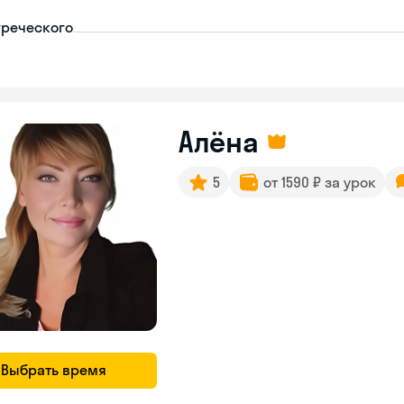
греческого
Алёна
5
от 1590 ₽ за урок
Выбрать время