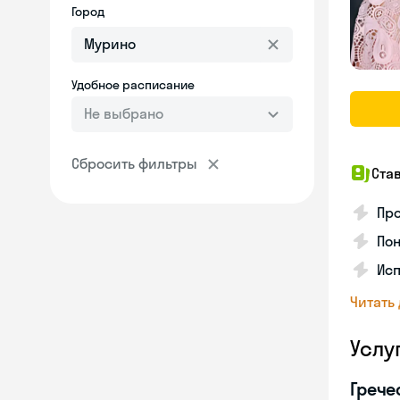
Город
Удобное расписание
Не выбрано
Сбросить фильтры
Ста
Про
Пон
Исп
Читать
Услу
Грече