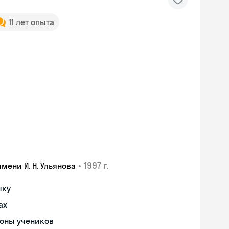
11 лет опыта
•
1997 г.
ени И. Н. Ульянова
ыку
ах
роны учеников