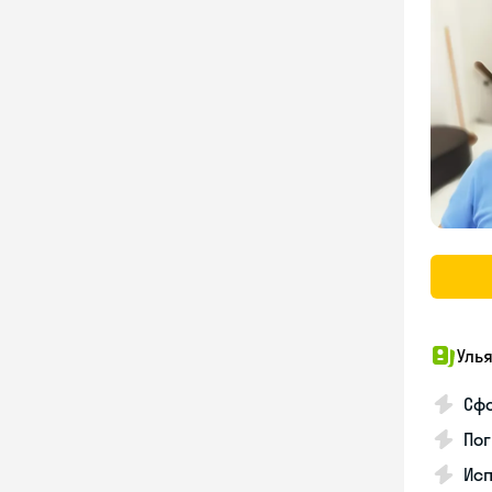
Уль
Сф
Пог
Исп