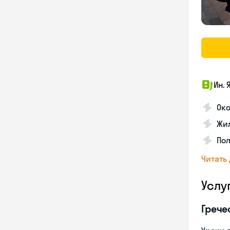
Ин. 
Око
Жил
По
Читать
Услу
Грече