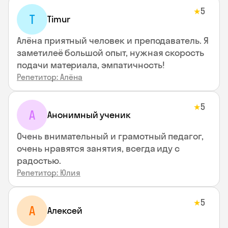
5
★
T
Timur
Алёна приятный человек и преподаватель. Я
заметилеё большой опыт, нужная скорость
подачи материала, эмпатичность!
Репетитор: Алёна
5
★
А
Анонимный ученик
Очень внимательный и грамотный педагог,
очень нравятся занятия, всегда иду с
радостью.
Репетитор: Юлия
5
★
А
Алексей