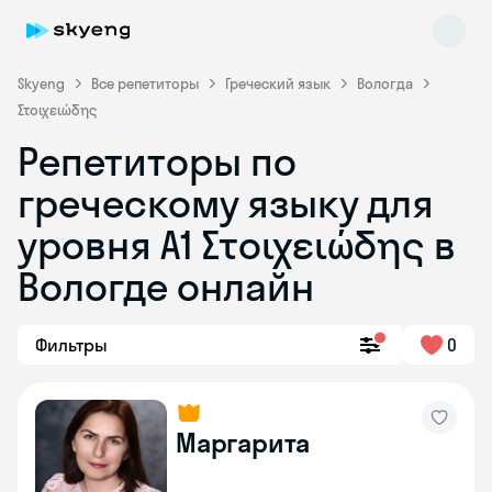
Skyeng
Все репетиторы
Греческий язык
Вологда
Στοιχειώδης
Репетиторы по
греческому языку для
уровня Α1 Στοιχειώδης в
Skyeng Chat
online
Вологде онлайн
Фильтры
0
Маргарита