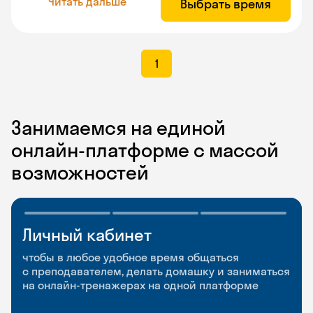
Читать дальше
Выбрать время
1
Занимаемся на единой
онлайн-платформе с массой
возможностей
Личный кабинет
Мобильное
Разговорные клубы
приложение
и Talks
чтобы в любое удобное время общаться
с преподавателем, делать домашку и заниматься
чтобы заниматься и изучать новые слова где
Групповые занятия для разговорной практики
на онлайн-тренажерах на одной платформе
и когда удобно
и индивидуальные встречи с преподавателями
со всего мира, чтобы общаться на английском