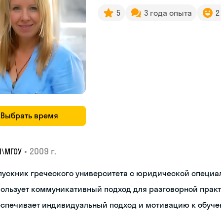
5
3 года опыта
2
Выбрать время
•
2009 г.
I\MГОУ
пускник греческого университета с юридической специ
пользует коммуникативный подход для разговорной прак
еспечивает индивидуальный подход и мотивацию к обуч