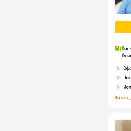
Пол
Уль
Сф
Пог
Исп
Читать