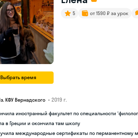
5
от 1590 ₽ за урок
Выбрать время
•
2019 г.
Яз. КФУ Вернадского
нчила иностранный факультет по специальности 'филолог
а в Греции и окончила там школу
лучила международные сертификаты по перманентному 