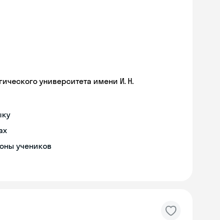
ического университета имени И. Н.
ыку
ах
роны учеников