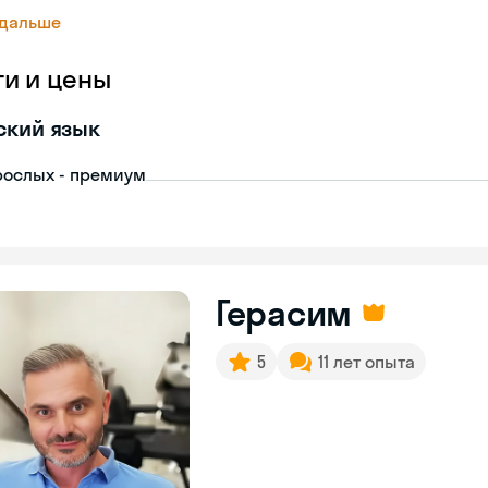
 дальше
ги и цены
ский язык
рослых - премиум
Герасим
5
11 лет опыта