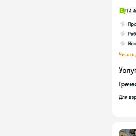
ТИ И
Про
Раб
Ис
Читать
Услу
Грече
Для вз