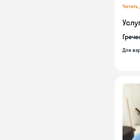
Читать
Услу
Грече
Для вз