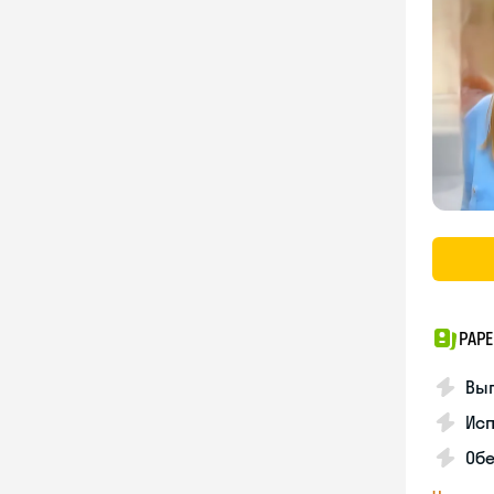
PAPE
Вы
Ис
Об