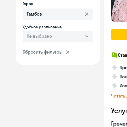
Город
Удобное расписание
Не выбрано
Сбросить фильтры
Ста
Про
Пон
Исп
Читать
Услу
Грече