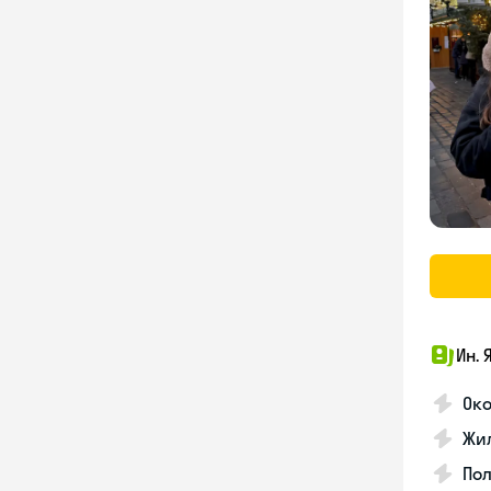
Ин. 
Око
Жил
По