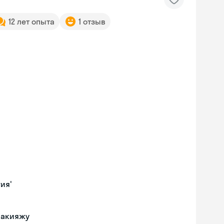
12 лет опыта
1 отзыв
ия'
макияжу