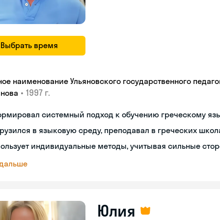
Выбрать время
ное наименование Ульяновского государственного педагог
•
1997 г.
янова
ормировал системный подход к обучению греческому яз
рузился в языковую среду, преподавал в греческих школ
ользует индивидуальные методы, учитывая сильные сто
 дальше
Юлия