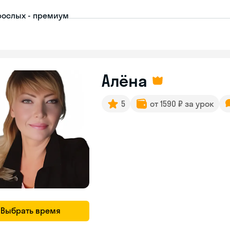
рослых - премиум
Алёна
5
от 1590 ₽ за урок
Выбрать время