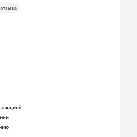
 отзыва
ализацией
тики
ению
Skyeng Chat
online