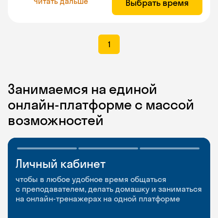
Читать дальше
Выбрать время
1
Занимаемся на единой
онлайн-платформе с массой
возможностей
Личный кабинет
Мобильное
Разговорные клубы
приложение
и Talks
чтобы в любое удобное время общаться
с преподавателем, делать домашку и заниматься
чтобы заниматься и изучать новые слова где
Групповые занятия для разговорной практики
на онлайн-тренажерах на одной платформе
и когда удобно
и индивидуальные встречи с преподавателями
со всего мира, чтобы общаться на английском