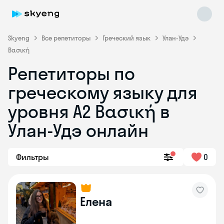
Skyeng
Все репетиторы
Греческий язык
Улан-Удэ
Βασική
Репетиторы по
греческому языку для
уровня Α2 Βασική в
Skyeng Chat
online
Улан-Удэ онлайн
Фильтры
0
Елена