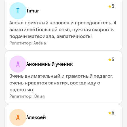
5
★
T
Timur
Алёна приятный человек и преподаватель. Я
заметилеё большой опыт, нужная скорость
подачи материала, эмпатичность!
Репетитор: Алёна
5
★
А
Анонимный ученик
Очень внимательный и грамотный педагог,
очень нравятся занятия, всегда иду с
радостью.
Репетитор: Юлия
5
★
А
Алексей