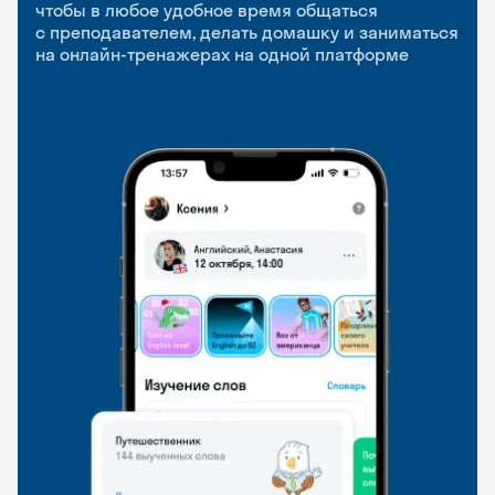
приложение
и Talks
чтобы в любое удобное время общаться
с преподавателем, делать домашку и заниматься
чтобы заниматься и изучать новые слова где
Групповые занятия для разговорной практики
на онлайн-тренажерах на одной платформе
и когда удобно
и индивидуальные встречи с преподавателями
со всего мира, чтобы общаться на английском
свободно