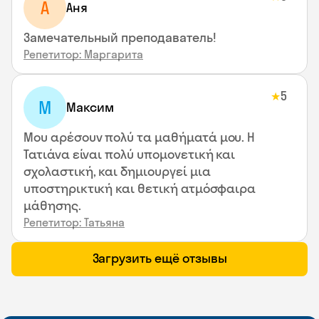
А
Аня
Замечательный преподаватель!
Репетитор: Маргарита
5
★
М
Максим
Μου αρέσουν πολύ τα μαθήματά μου. Η
Τατιάνα είναι πολύ υπομονετική και
σχολαστική, και δημιουργεί μια
υποστηρικτική και θετική ατμόσφαιρα
μάθησης.
Репетитор: Татьяна
Загрузить ещё отзывы