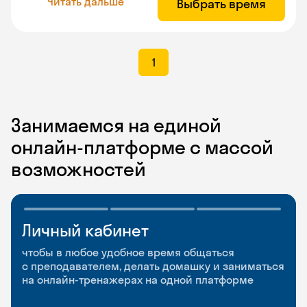
Читать дальше
Выбрать время
1
Занимаемся на единой
онлайн-платформе с массой
возможностей
Личный кабинет
Мобильное
Разговорные клубы
приложение
и Talks
чтобы в любое удобное время общаться
с преподавателем, делать домашку и заниматься
чтобы заниматься и изучать новые слова где
Групповые занятия для разговорной практики
на онлайн-тренажерах на одной платформе
и когда удобно
и индивидуальные встречи с преподавателями
со всего мира, чтобы общаться на английском