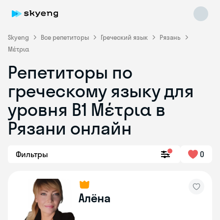
Skyeng
Все репетиторы
Греческий язык
Рязань
Μέτρια
Репетиторы по
греческому языку для
уровня Β1 Μέτρια в
Skyeng Chat
online
Рязани онлайн
Фильтры
0
Алёна