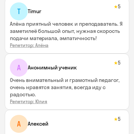
5
★
T
Timur
Алёна приятный человек и преподаватель. Я
заметилеё большой опыт, нужная скорость
подачи материала, эмпатичность!
Репетитор: Алёна
5
★
А
Анонимный ученик
Очень внимательный и грамотный педагог,
очень нравятся занятия, всегда иду с
радостью.
Репетитор: Юлия
5
★
А
Алексей