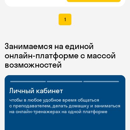
1
Занимаемся на единой
онлайн-платформе с массой
возможностей
Личный кабинет
Мобильное
Разговорные клубы
приложение
и Talks
чтобы в любое удобное время общаться
с преподавателем, делать домашку и заниматься
чтобы заниматься и изучать новые слова где
Групповые занятия для разговорной практики
на онлайн-тренажерах на одной платформе
и когда удобно
и индивидуальные встречи с преподавателями
со всего мира, чтобы общаться на английском
свободно