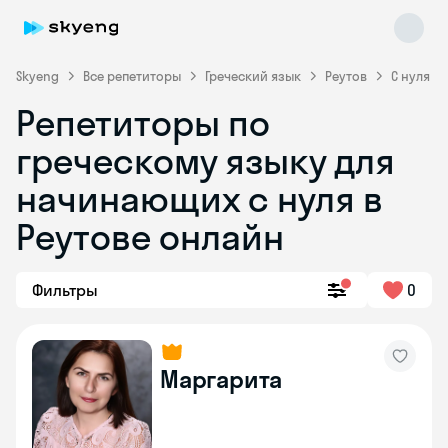
Skyeng
Все репетиторы
Греческий язык
Реутов
С нуля
Репетиторы по
греческому языку для
начинающих с нуля в
Skyeng Chat
Реутове онлайн
online
Фильтры
0
Маргарита