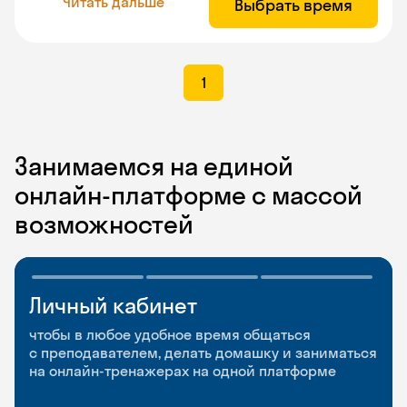
Читать дальше
Выбрать время
1
Занимаемся на единой
онлайн-платформе с массой
возможностей
Личный кабинет
Мобильное
Разговорные клубы
приложение
и Talks
чтобы в любое удобное время общаться
с преподавателем, делать домашку и заниматься
чтобы заниматься и изучать новые слова где
Групповые занятия для разговорной практики
на онлайн-тренажерах на одной платформе
и когда удобно
и индивидуальные встречи с преподавателями
со всего мира, чтобы общаться на английском