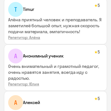
5
★
T
Timur
Алёна приятный человек и преподаватель. Я
заметилеё большой опыт, нужная скорость
подачи материала, эмпатичность!
Репетитор: Алёна
5
★
А
Анонимный ученик
Очень внимательный и грамотный педагог,
очень нравятся занятия, всегда иду с
радостью.
Репетитор: Юлия
5
★
А
Алексей