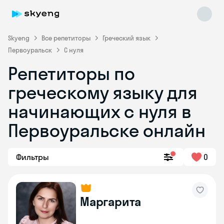
Skyeng
Все репетиторы
Греческий язык
Первоуральск
С нуля
Репетиторы по
греческому языку для
начинающих с нуля в
Skyeng Chat
online
Первоуральске онлайн
Фильтры
0
Маргарита