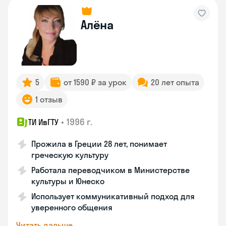
Алёна
5
от 1590 ₽ за урок
20 лет опыта
1 отзыв
•
1996 г.
ТИ ИвГТУ
Прожила в Греции 28 лет, понимает
греческую культуру
Работала переводчиком в Министерстве
культуры и Юнеско
Использует коммуникативный подход для
уверенного общения
Читать дальше