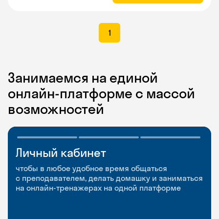
1
Занимаемся на единой
онлайн-платформе с массой
возможностей
Личный кабинет
Мобильное
Разговорные клубы
приложение
и Talks
чтобы в любое удобное время общаться
с преподавателем, делать домашку и заниматься
чтобы заниматься и изучать новые слова где
Групповые занятия для разговорной практики
на онлайн-тренажерах на одной платформе
и когда удобно
и индивидуальные встречи с преподавателями
со всего мира, чтобы общаться на английском
свободно