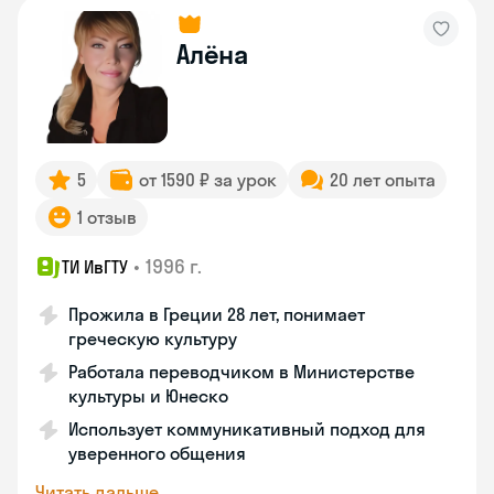
Алёна
5
от 1590 ₽ за урок
20 лет опыта
1 отзыв
•
1996 г.
ТИ ИвГТУ
Прожила в Греции 28 лет, понимает
греческую культуру
Работала переводчиком в Министерстве
культуры и Юнеско
Использует коммуникативный подход для
уверенного общения
Читать дальше