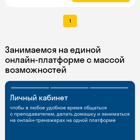
1
Занимаемся на единой
онлайн-платформе с массой
возможностей
Личный кабинет
Мобильное
Разговорные клубы
приложение
и Talks
чтобы в любое удобное время общаться
с преподавателем, делать домашку и заниматься
чтобы заниматься и изучать новые слова где
Групповые занятия для разговорной практики
на онлайн-тренажерах на одной платформе
и когда удобно
и индивидуальные встречи с преподавателями
со всего мира, чтобы общаться на английском
свободно