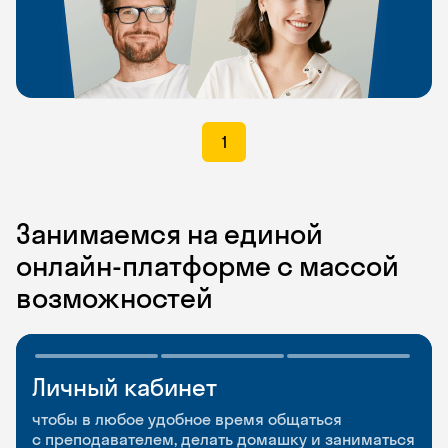
1
Занимаемся на единой
онлайн-платформе с массой
возможностей
Личный кабинет
Мобильное
Разговорные клубы
приложение
и Talks
чтобы в любое удобное время общаться
с преподавателем, делать домашку и заниматься
чтобы заниматься и изучать новые слова где
Групповые занятия для разговорной практики