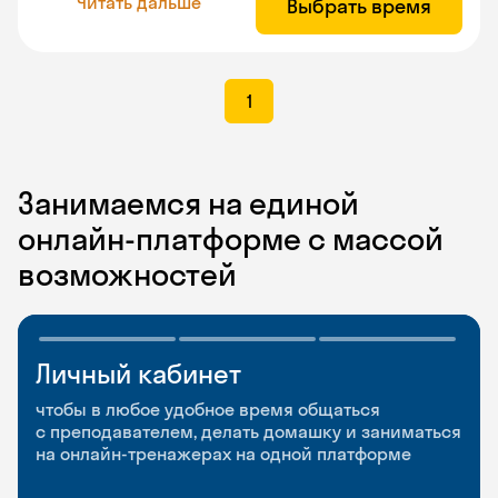
Читать дальше
Выбрать время
1
Занимаемся на единой
онлайн-платформе с массой
возможностей
Личный кабинет
Мобильное
Разговорные клубы
приложение
и Talks
чтобы в любое удобное время общаться
с преподавателем, делать домашку и заниматься
чтобы заниматься и изучать новые слова где
Групповые занятия для разговорной практики
на онлайн-тренажерах на одной платформе
и когда удобно
и индивидуальные встречи с преподавателями
со всего мира, чтобы общаться на английском