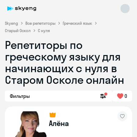
Skyeng
Все репетиторы
Греческий язык
Старый Оскол
С нуля
Репетиторы по
греческому языку для
начинающих с нуля в
Skyeng Chat
online
Старом Осколе онлайн
Фильтры
0
Алёна