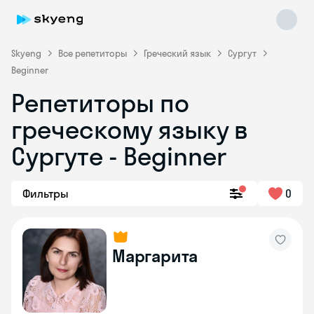
Skyeng
Все репетиторы
Греческий язык
Сургут
Beginner
Репетиторы по
греческому языку в
Сургуте - Beginner
Skyeng Chat
online
Фильтры
0
Маргарита