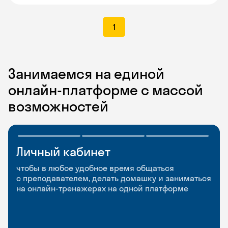
1
Занимаемся на единой
онлайн-платформе с массой
возможностей
Личный кабинет
Мобильное
Разговорные клубы
приложение
и Talks
чтобы в любое удобное время общаться
с преподавателем, делать домашку и заниматься
чтобы заниматься и изучать новые слова где
Групповые занятия для разговорной практики
на онлайн-тренажерах на одной платформе
и когда удобно
и индивидуальные встречи с преподавателями
со всего мира, чтобы общаться на английском
свободно