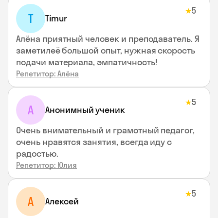
5
★
T
Timur
Алёна приятный человек и преподаватель. Я
заметилеё большой опыт, нужная скорость
подачи материала, эмпатичность!
Репетитор: Алёна
5
★
А
Анонимный ученик
Очень внимательный и грамотный педагог,
очень нравятся занятия, всегда иду с
радостью.
Репетитор: Юлия
5
★
А
Алексей