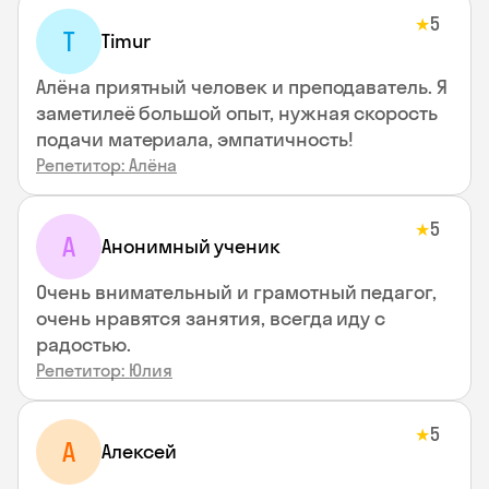
5
★
T
Timur
Алёна приятный человек и преподаватель. Я
заметилеё большой опыт, нужная скорость
подачи материала, эмпатичность!
Репетитор: Алёна
5
★
А
Анонимный ученик
Очень внимательный и грамотный педагог,
очень нравятся занятия, всегда иду с
радостью.
Репетитор: Юлия
5
★
А
Алексей